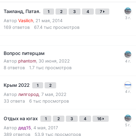
Таиланд, Патая.
1
2
3
4
7
Автор
Vasilich
,
21 мая, 2014
169
ответов
67.4 тыс
просмотров
Вопрос питерцам
Автор
phantom
,
30 июня, 2022
8
ответов
1.7 тыс
просмотров
Крым 2022
1
2
Автор
липгород
,
7 мая, 2022
33
ответа
6 тыс
просмотров
Отдых на югах
1
2
3
4
16
Автор
дед15
,
4 мая, 2017
389
ответов
53.9 тыс
просмотров