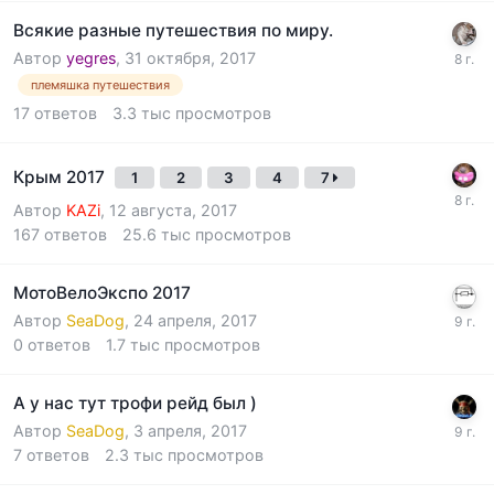
Всякие разные путешествия по миру.
Автор
yegres
,
31 октября, 2017
племяшка путешествия
17
ответов
3.3 тыс
просмотров
Крым 2017
1
2
3
4
7
Автор
KAZi
,
12 августа, 2017
167
ответов
25.6 тыс
просмотров
МотоВелоЭкспо 2017
Автор
SeaDog
,
24 апреля, 2017
0
ответов
1.7 тыс
просмотров
А у нас тут трофи рейд был )
Автор
SeaDog
,
3 апреля, 2017
7
ответов
2.3 тыс
просмотров