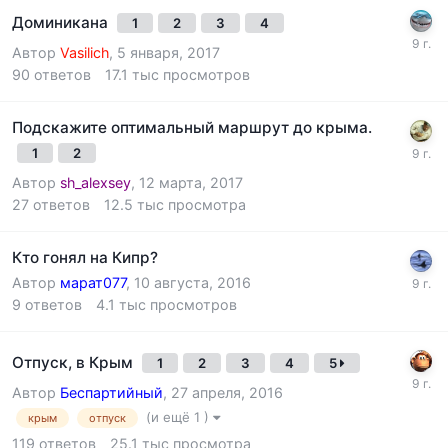
Доминикана
1
2
3
4
Автор
Vasilich
,
5 января, 2017
90
ответов
17.1 тыс
просмотров
Подскажите оптимальный маршрут до крыма.
1
2
Автор
sh_alexsey
,
12 марта, 2017
27
ответов
12.5 тыс
просмотра
Кто гонял на Кипр?
Автор
марат077
,
10 августа, 2016
9
ответов
4.1 тыс
просмотров
Отпуск, в Крым
1
2
3
4
5
Автор
Беспартийный
,
27 апреля, 2016
(и ещё 1 )
крым
отпуск
119
ответов
25.1 тыс
просмотра