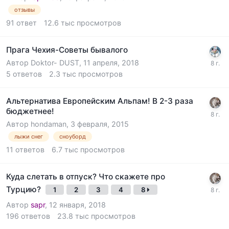
отзывы
91
ответ
12.6 тыс
просмотров
Прага Чехия-Советы бывалого
Автор
Doktor- DUST
,
11 апреля, 2018
5
ответов
2.3 тыс
просмотров
Альтернатива Европейским Альпам! В 2-3 раза
бюджетнее!
Автор
hondaman
,
3 февраля, 2015
лыжи снег
сноуборд
11
ответов
6.7 тыс
просмотров
Куда слетать в отпуск? Что скажете про
Турцию?
1
2
3
4
8
Автор
sapr
,
12 января, 2018
196
ответов
23.8 тыс
просмотров