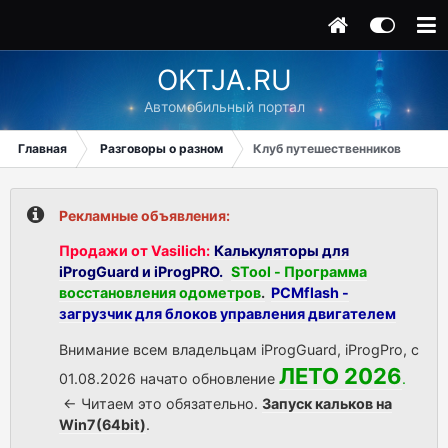
OKTJA.RU
Автомобильный портал
Главная
Разговоры о разном
Клуб путешественников
Рекламные объявления:
Продажи от Vasilich:
Калькуляторы для
iProgGuard и iProgPRO.
STool - Программа
восстановления одометров
.
PCMflash -
загрузчик для блоков управления двигателем
Внимание всем владельцам iProgGuard, iProgPro, с
ЛЕТО 2026
01.08.2026 начато обновление
.
<- Читаем это обязательно.
Запуск кальков на
Win7(64bit)
.