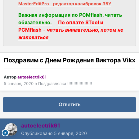
MasterEditPro - редактор калибровок ЭБУ
Важная информация по PCMflash, читать
обязательно.
По оплате STool и
PCMflash
-
читать внимательно, потом не
жаловаться
Поздравим с Днем Рождения Виктора Vikx
Автор
autoelectrik61
5 января, 2020
в
Поздравлялка !!!!!!!!!!!!!!!!!!!!
Ответить
autoelectrik61
Опубликовано
5 января, 2020