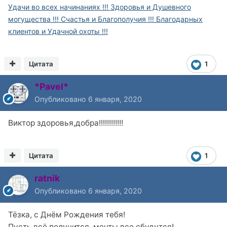
Удачи во всех начинаниях !!! Здоровья и Душевного
могущества !!! Счастья и Благополучия !!! Благодарных
клиентов и Удачной охоты !!!
Цитата
1
*Pavel*
Опубликовано
6 января, 2020
Виктор здоровья,добра!!!!!!!!!!!!
Цитата
1
ratnik
Опубликовано
6 января, 2020
Тёзка, с Днём Рождения тебя!
Пусть всё получится, мечты все сбудутся!