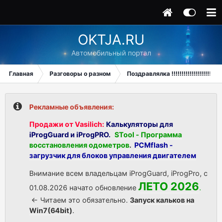
OKTJA.RU
Автомобильный портал
Главная
Разговоры о разном
Поздравлялка !!!!!!!!!!!!!!!!!!!!
Рекламные объявления:
Продажи от Vasilich:
Калькуляторы для
iProgGuard и iProgPRO.
STool - Программа
восстановления одометров
.
PCMflash -
загрузчик для блоков управления двигателем
Внимание всем владельцам iProgGuard, iProgPro, с
ЛЕТО 2026
01.08.2026 начато обновление
.
<- Читаем это обязательно.
Запуск кальков на
Win7(64bit)
.