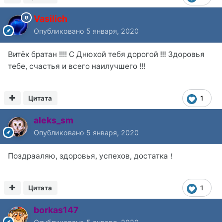
Vasilich
Опубликовано
5 января, 2020
Витёк братан !!!! С Днюхой тебя дорогой !!! Здоровья
тебе, счастья и всего наилучшего !!!
Цитата
1
aleks_sm
Опубликовано
5 января, 2020
Поздрааляю, здоровья, успехов, достатка！
Цитата
1
borkas147