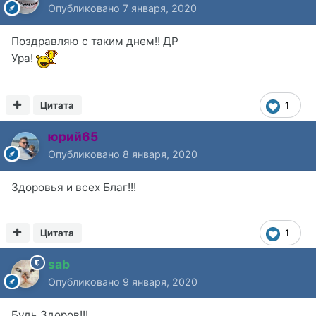
Опубликовано
7 января, 2020
Поздравляю с таким днем!! ДР
Ура!
Цитата
1
юрий65
Опубликовано
8 января, 2020
Здоровья и всех Благ!!!
Цитата
1
sab
Опубликовано
9 января, 2020
Будь Здоров!!!