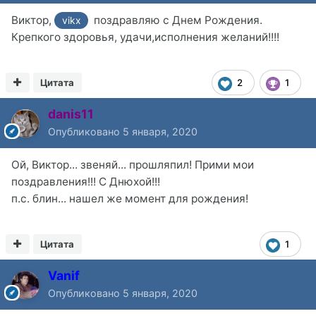
Виктор,
поздравляю с Днем Рождения.
vikx
Крепкого здоровья, удачи,исполнения желаний!!!!
Цитата
2
1
danis11
Опубликовано
5 января, 2020
Ой, Виктор... звеняй... прошляпил! Прими мои
поздравления!!! С Днюхой!!!
п.с. блин... нашел же момент для рождения!
Цитата
1
Vanif
Опубликовано
5 января, 2020