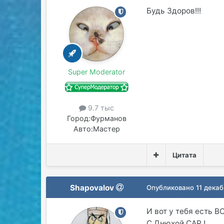
Будь Здоров!!!
Super Moderator
9.7 тыс
Город:
Фурманов
Авто:
Мастер
Цитата
Shapovalov
Опубликовано
11 декаб
И вот у тебя есть ВС
С Днюхой САР !