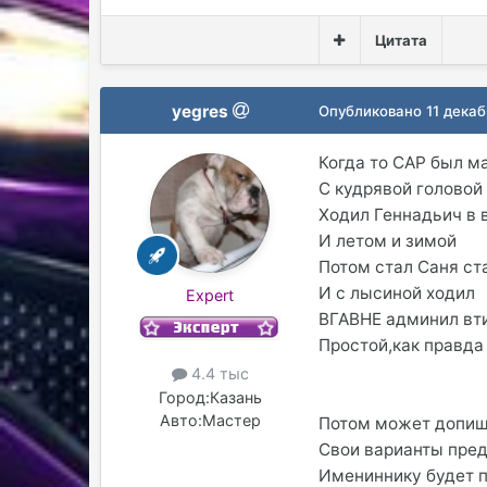
Цитата
yegres
Опубликовано
11 декаб
Когда то САР был м
С кудрявой головой
Ходил Геннадьич в 
И летом и зимой
Потом стал Саня ста
И с лысиной ходил
Expert
ВГАВНЕ админил вт
Простой,как правда 
4.4 тыс
Город:
Казань
Авто:
Мастер
Потом может допиш
Свои варианты пред
Имениннику будет пр