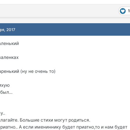
1
ря, 2017
аленький
валенках
ренький (ну не очень то)
ихую
был...
у..
лагайте. Большие стихи могут родиться.
иатно.. А если имениннику будет приатно,то и нам будет