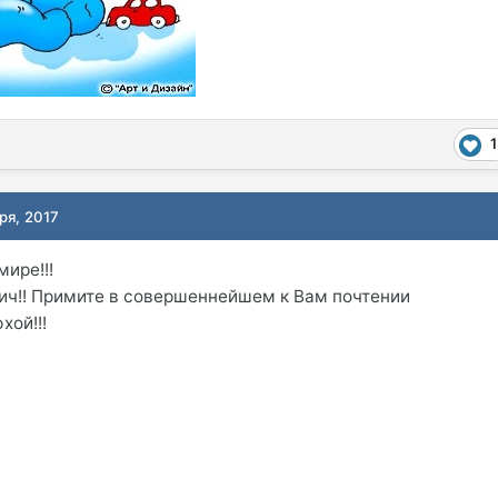
1
ря, 2017
мире!!!
ч!! Примите в совершеннейшем к Вам почтении
хой!!!