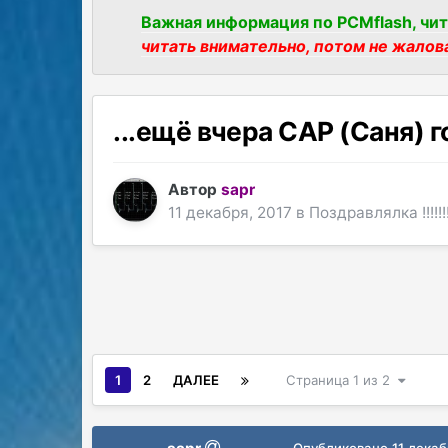
Важная информация по PCMflash, чит
читать внимательно, потом не жалов
...ещё вчера CAP (Саня) г
Автор
sapr
11 декабря, 2017
в
Поздравлялка !!!!!!!!!!
1
2
ДАЛЕЕ
Страница 1 из 2
Опубликовано
11 декаб