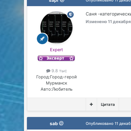
sapr
Саня -категорически
Изменено
11 декабря
Expert
9.8 тыс
Город:
Город-герой
Мурманск
Авто:
Любитель
Цитата
sab
Опубликовано
11 декаб