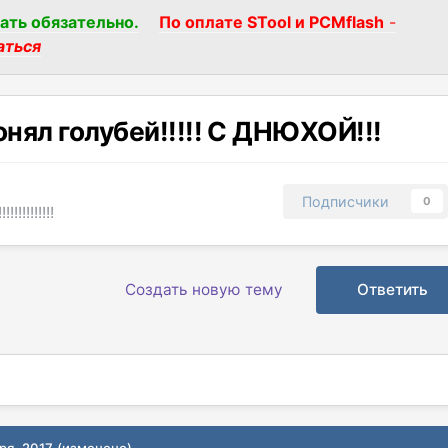
ать обязательно.
По оплате STool и PCMflash
-
аться
онял голубей!!!!! С ДНЮХОЙ!!!
Подписчики
0
!!!!!!!!!!
Создать новую тему
Ответить
ря, 2017
(изменено)