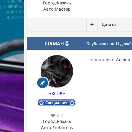
Город:
Казань
Авто:
Мастер
Цитата
ШАМАН
Опубликовано
11 декаб
Поздравляю Алексан
+KLUB+
811
Город:
Рязань
Авто:
Любитель