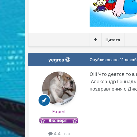
Цитата
yegres
Опубликовано
11 декаб
О!!! Что деется то в 
Александр Геннадьи
поздравления с Дню
Expert
4.4 тыс