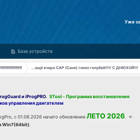
Уже з
База устройств
!!!!!!!!!!!!!!
...ещё вчера CAP (Саня) гонял голубей!!!!! С ДНЮХОЙ!!!
rogGuard и iProgPRO.
STool - Программа восстановления
оков управления двигателем
ЛЕТО 2026
ogPro, с 01.08.2026 начато обновление
.
<-
а Win7(64bit)
.