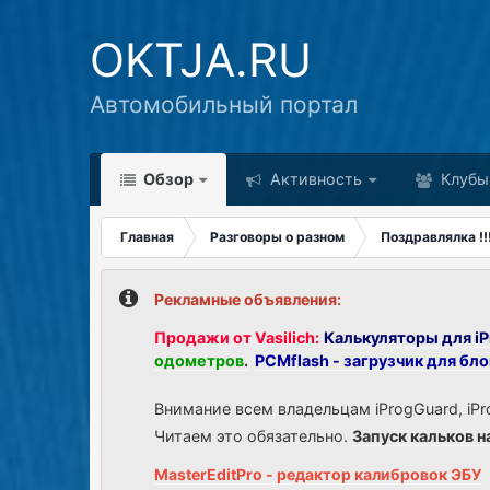
OKTJA.RU
Автомобильный портал
Обзор
Активность
Клубы
Главная
Разговоры о разном
Поздравлялка !!!!!!
Рекламные объявления:
Продажи от Vasilich:
Калькуляторы для iP
одометров
.
PCMflash - загрузчик для бл
Внимание всем владельцам iProgGuard, iPr
Читаем это обязательно.
Запуск кальков н
MasterEditPro - редактор калибровок ЭБУ