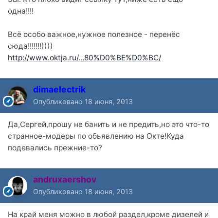
одна!!!!
Всё особо важное,нужное полезное - перенёс
сюда!!!!!!!))))
http://www.oktja.ru/...80%D0%BE%D0%BC/
dimaelectrik
Опубликовано
18 июня, 2013
Да,Сергей,прошу не банить и не предить,но это что-то
странное-модеры по обьявлению на Окте!Куда
подевались прежние-то?
andruxaershov
Опубликовано
18 июня, 2013
На край меня можно в любой раздел,кроме дизелей и