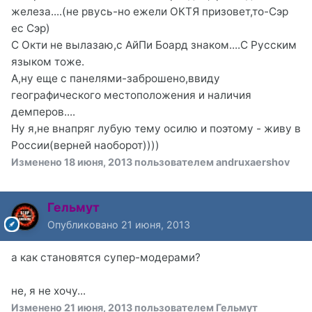
железа....(не рвусь-но ежели ОКТЯ призовет,то-Сэр
ес Сэр)
С Окти не вылазаю,с АйПи Боард знаком....С Русским
языком тоже.
А,ну еще с панелями-заброшено,ввиду
географического местоположения и наличия
демперов....
Ну я,не внапряг лубую тему осилю и поэтому - живу в
России(верней наоборот))))
Изменено
18 июня, 2013
пользователем andruxaershov
Гельмут
Опубликовано
21 июня, 2013
а как становятся супер-модерами?
не, я не хочу...
Изменено
21 июня, 2013
пользователем Гельмут