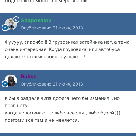
Подсоблю немного, по мере знаний.
Shapovalov
Опубликовано
21 июня, 2013
Фууууу, спасибо!!! В грузовиках затейника нет, а тема
очень интересная. Когда грузовика, или автобуса
делаю -- столько нового узнаю ... !
Rakso
Опубликовано
21 июня, 2013
я бы в разделе чипа дофига чего бы изменил... но
прав нету.
когда вспоминаю, то либо все спят, либо бухой )))
поэтому все там и не меняется.