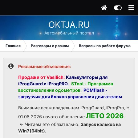
OKTJA.RU
Автомобильный портал
Главная
Разговоры о разном
Вопросы по работе форума
Рекламные объявления:
Продажи от Vasilich:
Калькуляторы для
iProgGuard и iProgPRO.
STool - Программа
восстановления одометров
.
PCMflash -
загрузчик для блоков управления двигателем
Внимание всем владельцам iProgGuard, iProgPro, с
ЛЕТО 2026
01.08.2026 начато обновление
.
<- Читаем это обязательно.
Запуск кальков на
Win7(64bit)
.