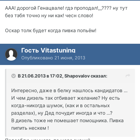
AAA! дорогой Генацвале! гдэ проподал!,,,???? ну тут
без тэбя точно ну ни как! чесн слово!
Оскар толк будет когда пивка попьём!
Гость Vitastuning
Опубликовано
21 июня, 2013
В 21.06.2013 в 17:02, Shapovalov сказал:
Интересно, даже в белку нашлось кандидатов ...
И чем дизель так отбивает желание? Ну есть
когда-никогда шумок, (как и в остальных
разделах), ну Дед почудит иногда и что ...?
В дизель тоже не помешает помощника. Пивка
пипить нескем !