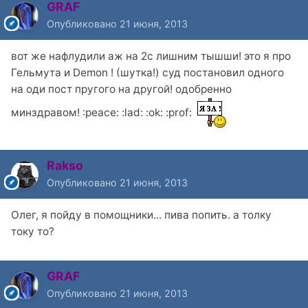
GRAF
Опубликовано
21 июня, 2013
вот же нафлудили аж на 2с лишним тышши! это я про
Гельмута и Demon ! (шутка!) суд постановил одного
на оди пост пругого на другой! одобренно
минздравом! :peace: :lad: :ok: :prof:
Rakso
Опубликовано
21 июня, 2013
Олег, я пойду в помощники... пива попить. а толку
току то?
GRAF
Опубликовано
21 июня, 2013