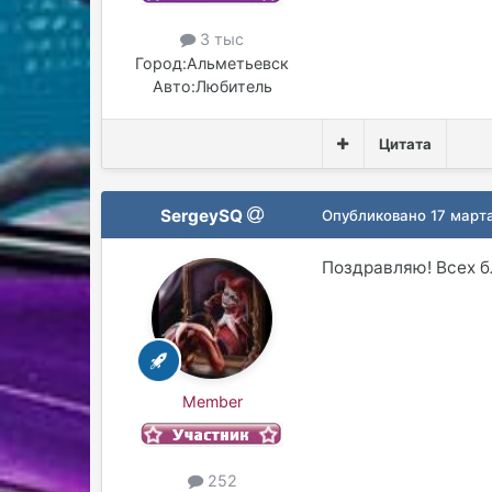
3 тыс
Город:
Альметьевск
Авто:
Любитель
Цитата
SergeySQ
Опубликовано
17 март
Поздравляю! Всех б
Member
252