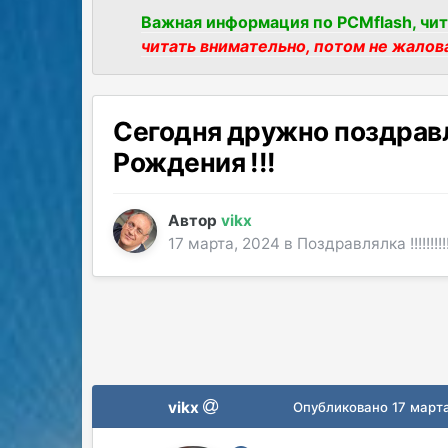
Важная информация по PCMflash, чит
читать внимательно, потом не жалов
Сегодня дружно поздравля
Рождения !!!
Автор
vikx
17 марта, 2024
в
Поздравлялка !!!!!!!!!!!!
vikx
Опубликовано
17 март