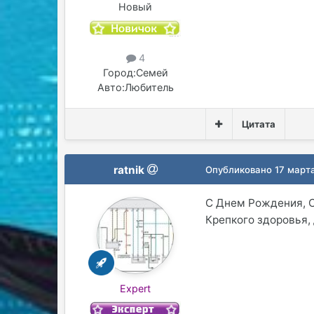
Новый
4
Город:
Семей
Авто:
Любитель
Цитата
ratnik
Опубликовано
17 март
С Днем Рождения, С
Крепкого здоровья,
Expert