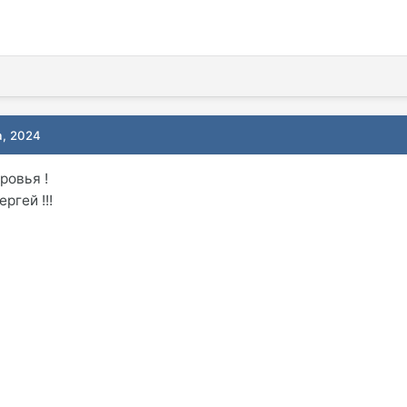
а, 2024
ровья !
ргей !!!