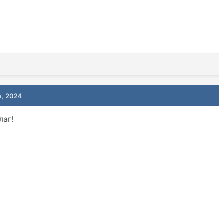
а, 2024
лаг!