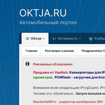
OKTJA.RU
Автомобильный портал
Обзор
Активность
Клубы
Главная
Разговоры о разном
Поздравлялка !!!!!!
Рекламные объявления:
Продажи от Vasilich:
Калькуляторы для iP
одометров
.
PCMflash - загрузчик для бл
Внимание всем владельцам iProgGuard, iPr
Читаем это обязательно.
Запуск кальков н
MasterEditPro - редактор калибровок ЭБУ