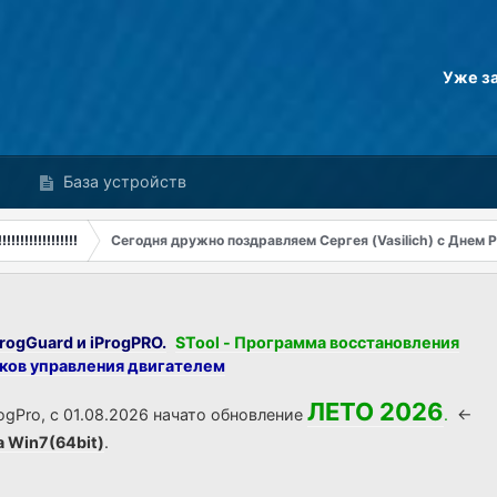
Уже з
База устройств
!!!!!!!!!!!!!!
Сегодня дружно поздравляем Сергея (Vasilich) с Днем Р
rogGuard и iProgPRO.
STool - Программа восстановления
оков управления двигателем
ЛЕТО 2026
ogPro, с 01.08.2026 начато обновление
.
<-
а Win7(64bit)
.