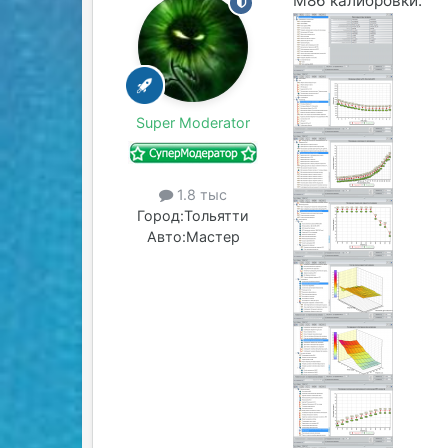
М86 калибровки:
Super Moderator
1.8 тыс
Город:
Тольятти
Авто:
Мастер