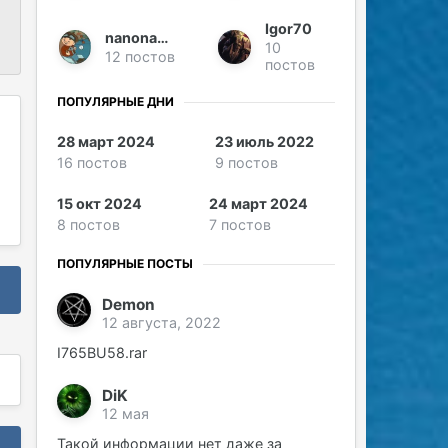
Igor70
nanoname
10
12 постов
постов
ПОПУЛЯРНЫЕ ДНИ
28 март 2024
23 июль 2022
16 постов
9 постов
15 окт 2024
24 март 2024
8 постов
7 постов
ПОПУЛЯРНЫЕ ПОСТЫ
Demon
12 августа, 2022
I765BU58.rar
DiK
12 мая
Такой информации нет даже за