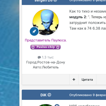
sergei726
Как то тихо и незам
модуль 2
: ". Теперь
затруднит положить
Там как в 74 6.38 л
Представитель Паулюса.
1.3 тыс
Город:
Ростов-на-Дону
Авто:
Любитель
Цитата
DiK
Опубликовано
9 февра