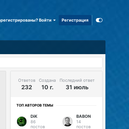
арегистрированы? Войти
Регистрация
Ответов
Создана
Последний ответ
232
10 г.
31 июль
ТОП АВТОРОВ ТЕМЫ
DiK
BABON
86
14
постов
постов