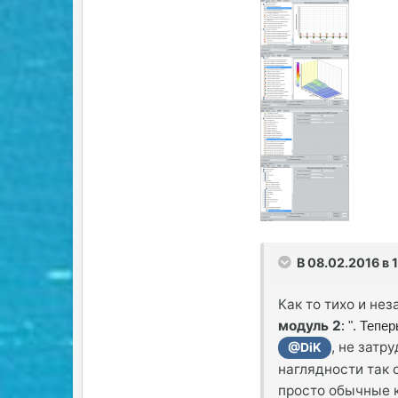
В 08.02.2016 в 
Как то тихо и не
модуль 2
: ". Теп
, не затр
@DiK
наглядности так с
просто обычные 