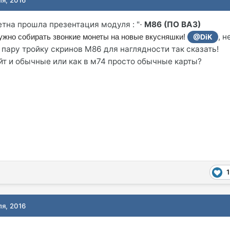
етна прошла презентация модуля : "
М86 (ПО ВАЗ)
·
, н
 нужно собирать звонкие монеты на новые вкусняшки!
@DiK
 пару тройку скринов М86 для наглядности так сказать!
айт и обычные или как в м74 просто обычные карты?
1
ля, 2016