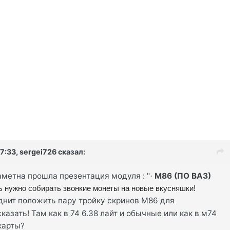
17:33, sergei726 сказал:
заметна прошла презентация модуля : "
М86 (ПО ВАЗ)
·
ерь нужно собирать звонкие монеты на новые вкусняшки!
уднит положить пару тройку скринов М86 для
казать! Там как в 74 6.38 лайт и обычные или как в м74
карты?