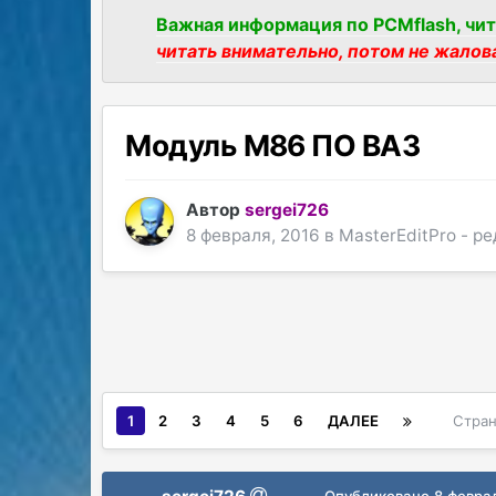
Важная информация по PCMflash, чит
читать внимательно, потом не жалов
Модуль М86 ПО ВАЗ
Автор
sergei726
8 февраля, 2016
в
MasterEditPro - р
1
2
3
4
5
6
ДАЛЕЕ
Стран
Опубликовано
8 февра