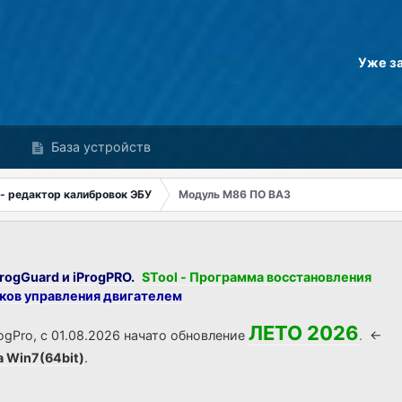
Уже з
База устройств
 - редактор калибровок ЭБУ
Модуль М86 ПО ВАЗ
rogGuard и iProgPRO.
STool - Программа восстановления
оков управления двигателем
ЛЕТО 2026
ogPro, с 01.08.2026 начато обновление
.
<-
а Win7(64bit)
.