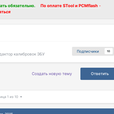
ать обязательно.
По оплате STool и PCMflash
-
аться
Подписчики
10
едактор калибровок ЭБУ
Создать новую тему
Ответить
ица 1 из 10
ля, 2016