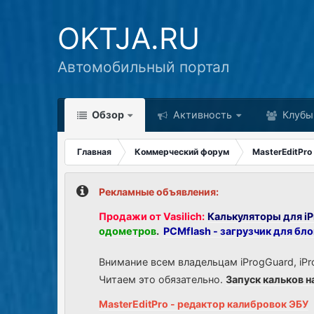
OKTJA.RU
Автомобильный портал
Обзор
Активность
Клубы
Главная
Коммерческий форум
MasterEditPro
Рекламные объявления:
Продажи от Vasilich:
Калькуляторы для iP
одометров
.
PCMflash - загрузчик для бл
Внимание всем владельцам iProgGuard, iPr
Читаем это обязательно.
Запуск кальков н
MasterEditPro - редактор калибровок ЭБУ