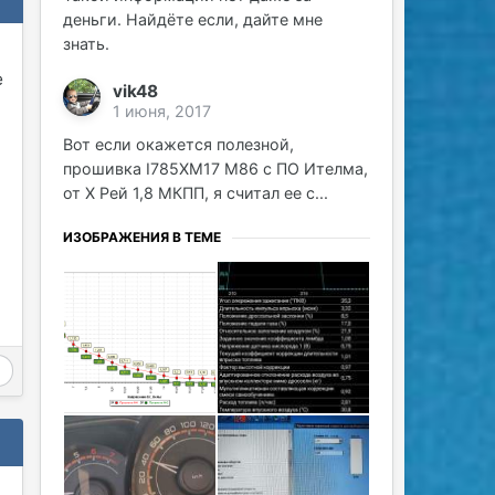
деньги. Найдёте если, дайте мне
знать.
е
vik48
1 июня, 2017
Вот если окажется полезной,
прошивка I785XM17 М86 с ПО Ителма,
от Х Рей 1,8 МКПП, я считал ее с...
ИЗОБРАЖЕНИЯ В ТЕМЕ