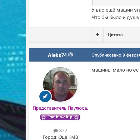
У вас ещё машин эт
Что бы было и душу
Цитата
Aleks74
Опубликовано
9 февра
машины мало но ест
Представитель Паулюса.
372
Город:
Юца КМВ