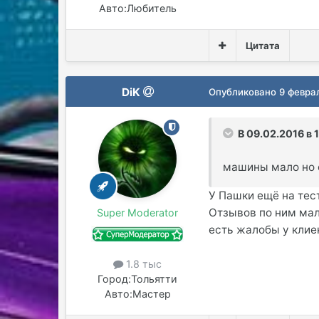
Авто:
Любитель
Цитата
DiK
Опубликовано
9 февра
В 09.02.2016 в 1
машины мало но 
У Пашки ещё на тес
Отзывов по ним мал
Super Moderator
есть жалобы у клие
1.8 тыс
Город:
Тольятти
Авто:
Мастер