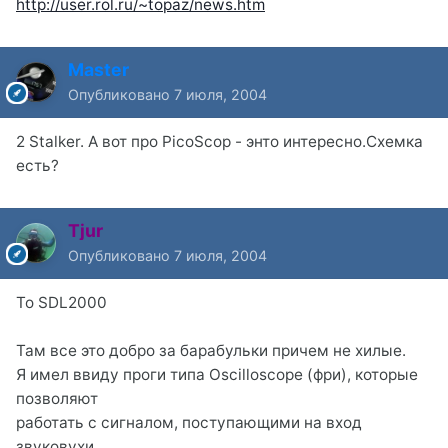
http://user.rol.ru/~topaz/news.htm
Master
Опубликовано
7 июля, 2004
2 Stalker. А вот про PicoScop - энто интересно.Схемка
есть?
Tjur
Опубликовано
7 июля, 2004
To SDL2000
Там все это добро за барабульки причем не хилые.
Я имел ввиду проги типа Oscilloscope (фри), которые
позволяют
работать с сигналом, поступающими на вход
звуковухи.