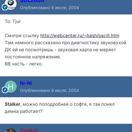
SDL2000
Опубликовано
8 июля, 2004
To: Tjur
Смотри ссылку
http://webcenter.ru/~hash/oscill.htm
Там немного рассказано про диагностику звуковухой.
ДК ей не посмотришь - звуковая карта не меряет
постоянное напряжение.
ВВ часть - легко.
hi-hi
Опубликовано
9 июля, 2004
Stalker
, можно поподробнее о софте, я так понял
демка работает?
Stalker