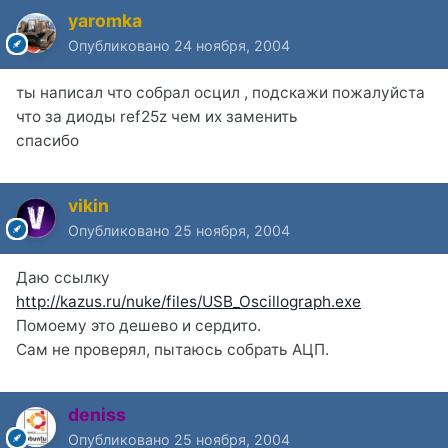
yaromka
Опубликовано
24 ноября, 2004
ты написал что собрал осцил , подскажи пожалуйста
что за диоды ref25z чем их заменить
спасибо
vikin
Опубликовано
25 ноября, 2004
Даю ссылку
http://kazus.ru/nuke/files/USB_Oscillograph.exe
Помоему это дешево и сердито.
Сам не проверял, пытаюсь собрать АЦП.
deniss
Опубликовано
25 ноября, 2004