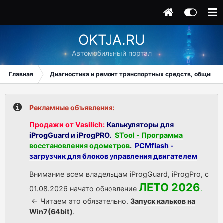
OKTJA.RU
Автомобильный портал
Главная
Диагностика и ремонт транспортных средств, общий ра
Рекламные объявления:
Продажи от Vasilich:
Калькуляторы для
iProgGuard и iProgPRO.
STool - Программа
восстановления одометров
.
PCMflash -
загрузчик для блоков управления двигателем
Внимание всем владельцам iProgGuard, iProgPro, с
ЛЕТО 2026
01.08.2026 начато обновление
.
<- Читаем это обязательно.
Запуск кальков на
Win7(64bit)
.