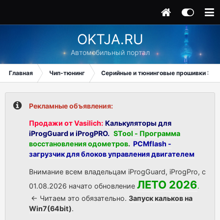
OKTJA.RU
Автомобильный портал
Главная
Чип-тюнинг
Серийные и тюнинговые прошивки ЭБУ
Рекламные объявления:
Продажи от Vasilich:
Калькуляторы для
iProgGuard и iProgPRO.
STool - Программа
восстановления одометров
.
PCMflash -
загрузчик для блоков управления двигателем
Внимание всем владельцам iProgGuard, iProgPro, с
ЛЕТО 2026
01.08.2026 начато обновление
.
<- Читаем это обязательно.
Запуск кальков на
Win7(64bit)
.