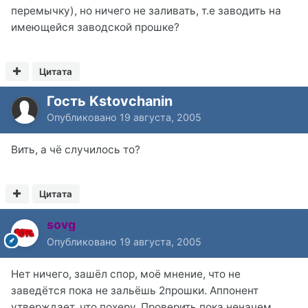
перемычку), но ничего не заливать, т.е заводить на
имеющейся заводской прошке?
Цитата
Гость Kstovchanin
Опубликовано
19 августа, 2005
Вить, а чё случилось то?
Цитата
sovg
Опубликовано
19 августа, 2005
Нет ничего, зашёл спор, моё мнение, что не
заведётся пока не зальёшь 2прошки. Аппонент
утверждает, что похеру. Проверить пока неначем.