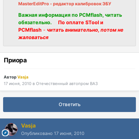
MasterEditPro - редактор калибровок ЭБУ
Важная информация по PCMflash, читать
обязательно.
По оплате STool и
PCMflash
-
читать внимательно, потом не
жаловаться
Приора
Автор
Vasja
17 июня, 2010
в
Отечественный автопром ВАЗ
Ответить
Vasja
Опубликовано
17 июня, 2010