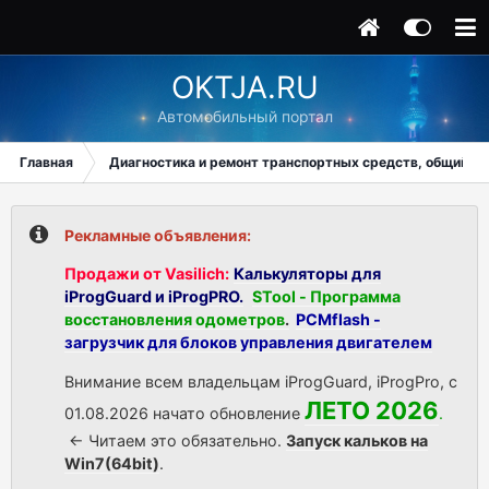
OKTJA.RU
Автомобильный портал
Главная
Диагностика и ремонт транспортных средств, общий ра
Рекламные объявления:
Продажи от Vasilich:
Калькуляторы для
iProgGuard и iProgPRO.
STool - Программа
восстановления одометров
.
PCMflash -
загрузчик для блоков управления двигателем
Внимание всем владельцам iProgGuard, iProgPro, с
ЛЕТО 2026
01.08.2026 начато обновление
.
<- Читаем это обязательно.
Запуск кальков на
Win7(64bit)
.