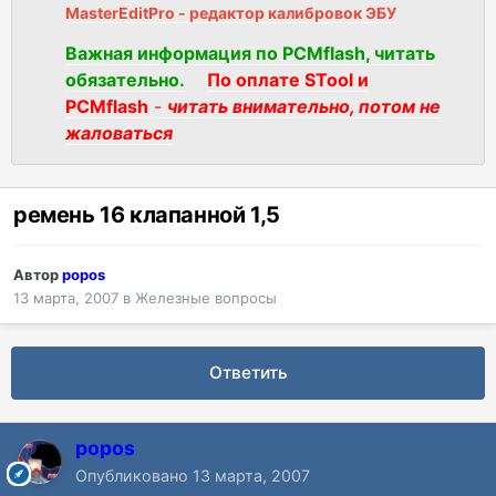
MasterEditPro - редактор калибровок ЭБУ
Важная информация по PCMflash, читать
обязательно.
По оплате STool и
PCMflash
-
читать внимательно, потом не
жаловаться
ремень 16 клапанной 1,5
Автор
popos
13 марта, 2007
в
Железные вопросы
Ответить
popos
Опубликовано
13 марта, 2007