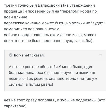
третий точно был Балаковский (из утверждений
продавца )и проверен был на "перелом" корда по
всей длинне
перетяжка конечно может быть ,но ролики не "зудят "
померить то все равно нечем
сейчас правда нашлась схемка счетчика, может
осилю(хотя не было ведь ранее нужды как бы),
hor-sheff сказал:
А его не роет не обо что?и У меня было, один
болт маслонасоса был недокручен и выпирал
немного. Так ремень сначало терло ( не так уж
сильно), а потом рвало!
нет не трет сразу пополам , и зубы не подрезаны (что
характерно)