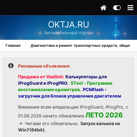
OKTJA.RU
Автомобильный портал
Главная
Диагностика и ремонт транспортных средств, общий ра
Рекламные объявления:
Продажи от Vasilich:
Калькуляторы для
iProgGuard и iProgPRO.
STool - Программа
восстановления одометров
.
PCMflash -
загрузчик для блоков управления двигателем
Внимание всем владельцам iProgGuard, iProgPro, с
ЛЕТО 2026
01.08.2026 начато обновление
.
<- Читаем это обязательно.
Запуск кальков на
Win7(64bit)
.