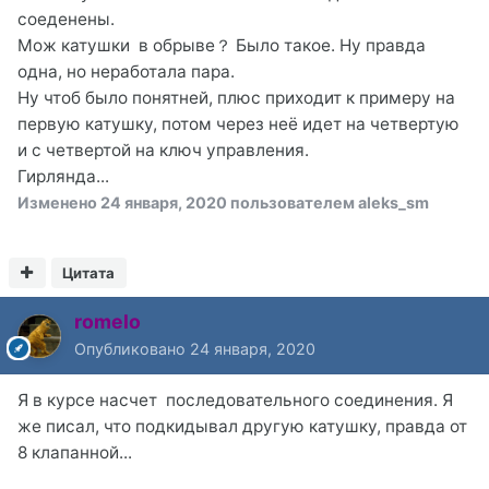
При прокрутке еще добавляются;
соеденены.
"кат. заж.2-3- цепь замкнута на массу"
Мож катушки в обрыве？ Было такое. Ну правда
"кат. заж.2-3-обрыв цепи"
одна, но неработала пара.
Провода от катушек до эбу уже висят отдельно,
Ну чтоб было понятней, плюс приходит к примеру на
никуда не замыкают. В место реле бензонасоса,
первую катушку, потом через неё идет на четвертую
откуда питаются катушки пробовал ставить
и с четвертой на ключ управления.
перемычку.
Гирлянда...
Какая то анамалия...
Изменено
24 января, 2020
пользователем aleks_sm
Цитата
romelo
Опубликовано
24 января, 2020
Я в курсе насчет последовательного соединения. Я
же писал, что подкидывал другую катушку, правда от
8 клапанной...