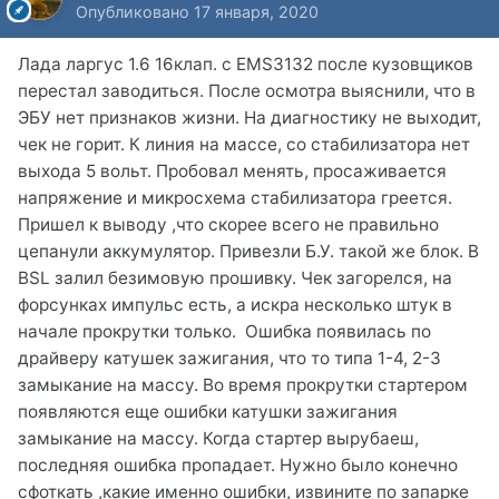
Опубликовано
17 января, 2020
Лада ларгус 1.6 16клап. с EMS3132 после кузовщиков
перестал заводиться. После осмотра выяснили, что в
ЭБУ нет признаков жизни. На диагностику не выходит,
чек не горит. К линия на массе, со стабилизатора нет
выхода 5 вольт. Пробовал менять, просаживается
напряжение и микросхема стабилизатора греется.
Пришел к выводу ,что скорее всего не правильно
цепанули аккумулятор. Привезли Б.У. такой же блок. В
BSL залил безимовую прошивку. Чек загорелся, на
форсунках импульс есть, а искра несколько штук в
начале прокрутки только. Ошибка появилась по
драйверу катушек зажигания, что то типа 1-4, 2-3
замыкание на массу. Во время прокрутки стартером
появляются еще ошибки катушки зажигания
замыкание на массу. Когда стартер вырубаеш,
последняя ошибка пропадает. Нужно было конечно
сфоткать ,какие именно ошибки, извините по запарке