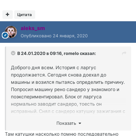
Цитата
aleks_sm
Опубликовано
24 января, 2020
В 24.01.2020 в 09:16,
romelo
сказал:
Доброго дня всем. История с ларгус
продолжается. Сегодня снова доехал до
машины и возился пытаясь определить причину.
Попросил машину рено сандеро у знакомого и
поэкспериментировал. Блок от ларгуса
нормально заводит сандеро, тоесть он
исправный. Снял с сандеро катушку зажигания с
ВВ проводами и накинул в ларгус. Все так же;
Показать
"кат. заж. 1-4- неисправность драйвера"
"кат.заж. 2-3- неисправность драйвера"
Там катушки насколько помню последовательно