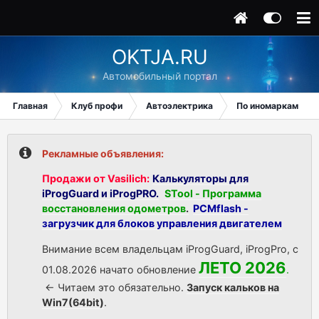
OKTJA.RU
Автомобильный портал
Главная
Клуб профи
Автоэлектрика
По иномаркам
Рекламные объявления:
Продажи от Vasilich:
Калькуляторы для
iProgGuard и iProgPRO.
STool - Программа
восстановления одометров
.
PCMflash -
загрузчик для блоков управления двигателем
Внимание всем владельцам iProgGuard, iProgPro, с
ЛЕТО 2026
01.08.2026 начато обновление
.
<- Читаем это обязательно.
Запуск кальков на
Win7(64bit)
.