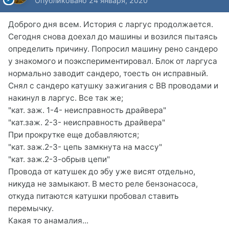
Опубликовано
24 января, 2020
Доброго дня всем. История с ларгус продолжается.
Сегодня снова доехал до машины и возился пытаясь
определить причину. Попросил машину рено сандеро
у знакомого и поэкспериментировал. Блок от ларгуса
нормально заводит сандеро, тоесть он исправный.
Снял с сандеро катушку зажигания с ВВ проводами и
накинул в ларгус. Все так же;
"кат. заж. 1-4- неисправность драйвера"
"кат.заж. 2-3- неисправность драйвера"
При прокрутке еще добавляются;
"кат. заж.2-3- цепь замкнута на массу"
"кат. заж.2-3-обрыв цепи"
Провода от катушек до эбу уже висят отдельно,
никуда не замыкают. В место реле бензонасоса,
откуда питаются катушки пробовал ставить
перемычку.
Какая то анамалия...