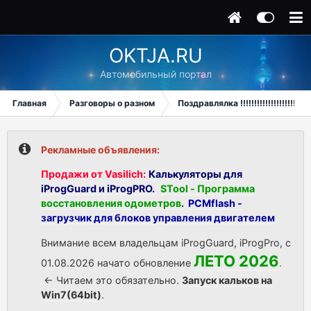
OKTJA.RU
Автомобильный портал
Главная
Разговоры о разном
Поздравлялка !!!!!!!!!!!!!!!!!!!!
Рекламные объявления:
Продажи от Vasilich:
Калькуляторы для
iProgGuard и iProgPRO.
STool - Программа
восстановления одометров
.
PCMflash -
загрузчик для блоков управления двигателем
Внимание всем владельцам iProgGuard, iProgPro, с
ЛЕТО 2026
01.08.2026 начато обновление
.
<- Читаем это обязательно.
Запуск кальков на
Win7(64bit)
.