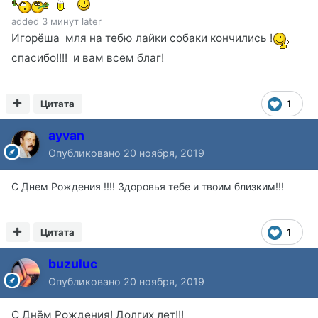
added 3 минут later
Игорёша мля на тебю лайки собаки кончились !
спасибо!!!! и вам всем благ!
Цитата
1
ayvan
Опубликовано
20 ноября, 2019
С Днем Рождения !!!! Здоровья тебе и твоим близким!!!
Цитата
1
buzuluc
Опубликовано
20 ноября, 2019
С Днём Рождения! Долгих лет!!!