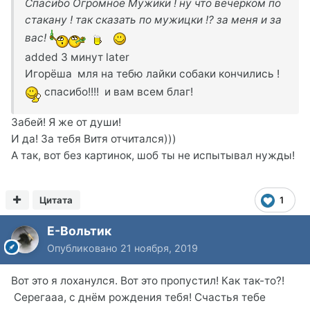
Спасибо Огромное Мужики ! ну что вечерком по
стакану ! так сказать по мужицки !? за меня и за
вас!
added 3 минут later
Игорёша мля на тебю лайки собаки кончились !
спасибо!!!! и вам всем благ!
Забей! Я же от души!
И да! За тебя Витя отчитался)))
А так, вот без картинок, шоб ты не испытывал нужды!
Цитата
1
Е-Вольтик
Опубликовано
21 ноября, 2019
Вот это я лоханулся. Вот это пропустил! Как так-то?!
Серегааа, с днём рождения тебя! Счастья тебе