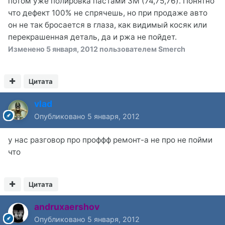
потом уже полировка пастами 3М (74,75,76). Понятно
что дефект 100% не спрячешь, но при продаже авто
он не так бросается в глаза, как видимый косяк или
перекрашенная деталь, да и ржа не пойдет.
Изменено
5 января, 2012
пользователем Smerch
Цитата
vlad
Опубликовано
5 января, 2012
у нас разговор про проффф ремонт-а не про не пойми
что
Цитата
andruxaershov
Опубликовано
5 января, 2012