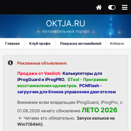
OKTJA.RU
Автомобильный портал
Главная
Клуб профи
Покраска автомобилей
Избавление
Рекламные объявления:
Продажи от Vasilich:
Калькуляторы для
iProgGuard и iProgPRO.
STool - Программа
восстановления одометров
.
PCMflash -
загрузчик для блоков управления двигателем
Внимание всем владельцам iProgGuard, iProgPro, с
ЛЕТО 2026
01.08.2026 начато обновление
.
<- Читаем это обязательно.
Запуск кальков на
Win7(64bit)
.