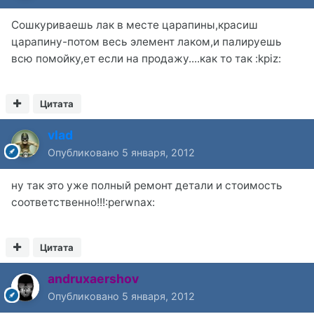
Сошкуриваешь лак в месте царапины,красиш
царапину-потом весь элемент лаком,и палируешь
всю помойку,ет если на продажу....как то так :kpiz:
Цитата
vlad
Опубликовано
5 января, 2012
ну так это уже полный ремонт детали и стоимость
соответственно!!!:perwnax:
Цитата
andruxaershov
Опубликовано
5 января, 2012