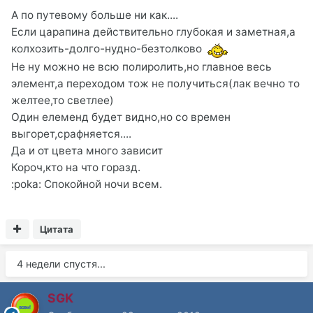
А по путевому больше ни как....
Если царапина действительно глубокая и заметная,а
колхозить-долго-нудно-безтолково
Не ну можно не всю полиролить,но главное весь
элемент,а переходом тож не получиться(лак вечно то
желтее,то светлее)
Один елеменд будет видно,но со времен
выгорет,срафняется....
Да и от цвета много зависит
Короч,кто на что горазд.
:poka: Спокойной ночи всем.
Цитата
4 недели спустя...
SGK