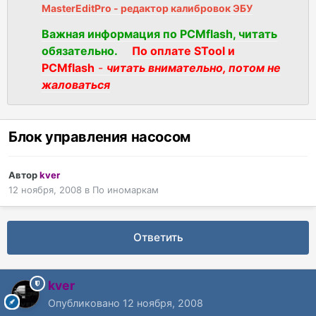
MasterEditPro - редактор калибровок ЭБУ
Важная информация по PCMflash, читать
обязательно.
По оплате STool и
PCMflash
-
читать внимательно, потом не
жаловаться
Блок управления насосом
Автор
kver
12 ноября, 2008
в
По иномаркам
Ответить
kver
Опубликовано
12 ноября, 2008