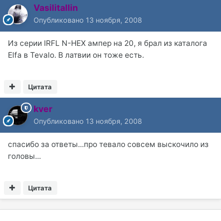
Vasilitallin
Опубликовано
13 ноября, 2008
Из серии IRFL N-HEX ампер на 20, я брал из каталога
Elfa в Tevalo. В латвии он тоже есть.
Цитата
kver
Опубликовано
13 ноября, 2008
спасибо за ответы...про тевало совсем выскочило из
головы...
Цитата