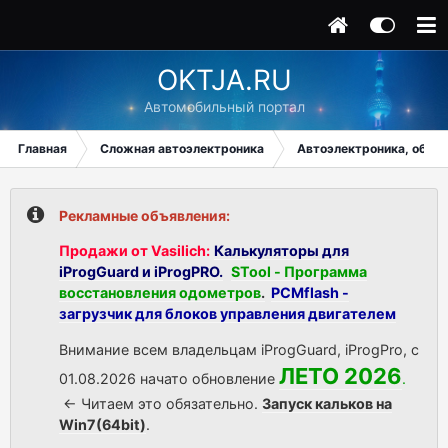
OKTJA.RU
Автомобильный портал
Главная
Сложная автоэлектроника
Автоэлектроника, общи
Рекламные объявления:
Продажи от Vasilich:
Калькуляторы для
iProgGuard и iProgPRO.
STool - Программа
восстановления одометров
.
PCMflash -
загрузчик для блоков управления двигателем
Внимание всем владельцам iProgGuard, iProgPro, с
ЛЕТО 2026
01.08.2026 начато обновление
.
<- Читаем это обязательно.
Запуск кальков на
Win7(64bit)
.