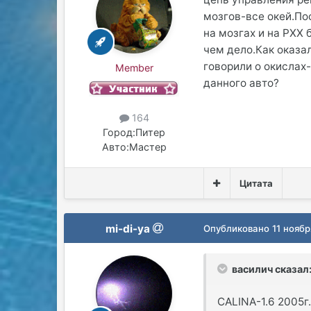
мозгов-все окей.По
на мозгах и на РХХ 
чем дело.Как оказа
говорили о окислах
Member
данного авто?
164
Город:
Питер
Авто:
Мастер
Цитата
mi-di-ya
Опубликовано
11 ноябр
василич сказал
CALINA-1.6 2005г