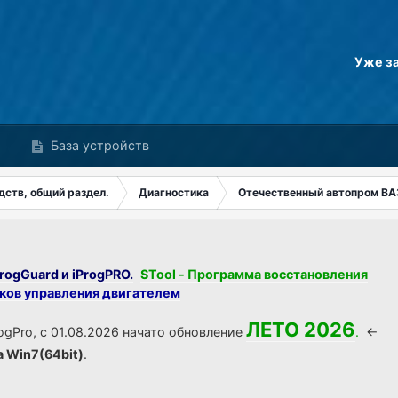
Уже з
База устройств
дств, общий раздел.
Диагностика
Отечественный автопром ВА
rogGuard и iProgPRO.
STool - Программа восстановления
оков управления двигателем
ЛЕТО 2026
ogPro, с 01.08.2026 начато обновление
.
<-
а Win7(64bit)
.