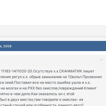
я, 2008
:
. 11183-1411020-20.Осутствуе х.х.СКАНМАТИК пишет
ления регул.х.х. обрыв замыкание на 12вольт.Прозвонил
се окей.Поставил все на место ошибка ушла и х.х.
на мозгах и на РХХ без окислов,повреждений.Клиент
нятно в чем дело.Как оказалось он с этой
ыл в двух местах,там говорили о окислах- их
астный случай или особенность данного авто?