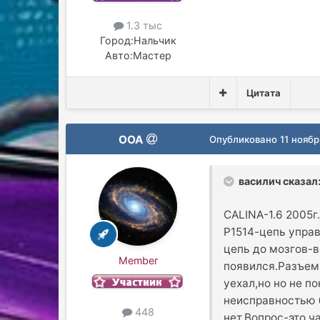
1.3 тыс
Город:
Нальчик
Авто:
Мастер
Цитата
OOA
Опубликовано
11 ноябр
василич сказал
CALINA-1.6 2005г
Р1514-цепь управ
цепь до мозгов-в
Member
появился.Разъем 
уехал,но но не по
неисправностью б
448
нет.Вопрос-это ч