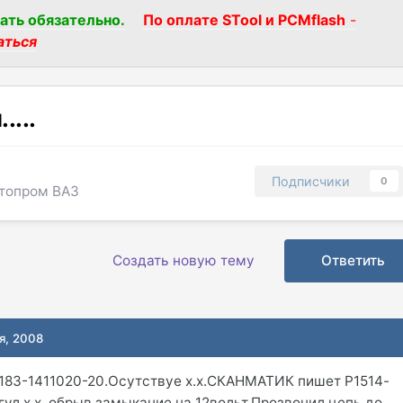
ать обязательно.
По оплате STool и PCMflash
-
аться
....
Подписчики
0
топром ВАЗ
Создать новую тему
Ответить
я, 2008
11183-1411020-20.Осутствуе х.х.СКАНМАТИК пишет Р1514-
гул.х.х. обрыв замыкание на 12вольт.Прозвонил цепь до