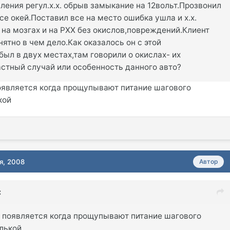
ления регул.х.х. обрыв замыкание на 12вольт.Прозвонил
се окей.Поставил все на место ошибка ушла и х.х.
на мозгах и на РХХ без окислов,повреждений.Клиент
нятно в чем дело.Как оказалось он с этой
ыл в двух местах,там говорили о окислах- их
астный случай или особенность данного авто?
оявляется когда прощупывают питание шагового
кой
я, 2008
Автор
:
 появляется когда прощупывают питание шагового
олькой