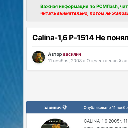
Важная информация по PCMflash, чит
читать внимательно, потом не жалов
Calina-1,6 P-1514 Не понял.
Автор
василич
11 ноября, 2008
в
Отечественный ав
василич
Опубликовано
11 ноябр
CALINA-1.6 2005г. 
цепь управления ре