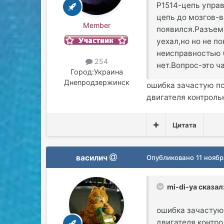
Р1514-цепь управ
цепь до мозгов-в
Member
появился.Разъем 
уехал,но но не по
неисправностью б
254
нет.Вопрос-это ч
Город:
Украина
Днепродзержинск
ошибка зачастую п
двигателя контроль
Цитата
василич
Опубликовано
11 ноябр
mi-di-ya сказал
ошибка зачастую
двигателя контр