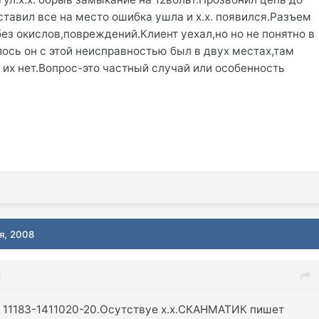
ставил все на место ошибка ушла и х.х. появился.Разъем
без окислов,повреждений.Клиент уехал,но но не понятно в
лось он с этой неисправностью был в двух местах,там
- их нет.Вопрос-это частный случай или особенность
я, 2008
:
. 11183-1411020-20.Осутствуе х.х.СКАНМАТИК пишет