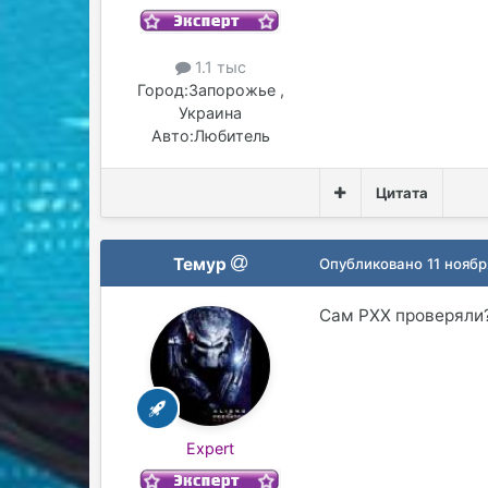
1.1 тыс
Город:
Запорожье ,
Украина
Авто:
Любитель
Цитата
Темур
Опубликовано
11 ноябр
Сам РХХ проверяли
Expert