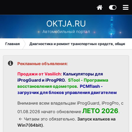
OKTJA.RU
Автомобильный портал
Главная
Диагностика и ремонт транспортных средств, общий ра
Рекламные объявления:
Продажи от Vasilich:
Калькуляторы для
iProgGuard и iProgPRO.
STool - Программа
восстановления одометров
.
PCMflash -
загрузчик для блоков управления двигателем
Внимание всем владельцам iProgGuard, iProgPro, с
ЛЕТО 2026
01.08.2026 начато обновление
.
<- Читаем это обязательно.
Запуск кальков на
Win7(64bit)
.