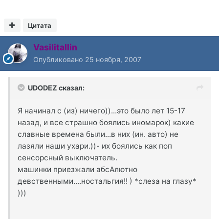
Цитата
Vasilitallin
Опубликовано
25 ноября, 2007
UDODEZ сказал:
Я начинал с (из) ничего))...это было лет 15-17
назад, и все страшно боялись иномарок) какие
славные времена были...в них (ин. авто) не
лазяли наши ухари.))- их боялись как поп
сенсорсный выключатель.
машинки приезжали абсАлютно
девственными....ностальгия!! ) *слеза на глазу*
)))