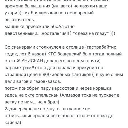
времена были...в них (ин. авто) не лазяли наши
ухари.))- их боялись как поп сенсорсный
выключатель.
машинки приезжали абсАлютно
девственными....ностальгия!! ) *слеза на глазу* )))
Со сканерами столкнулся в столице (гастрабайтир
годик, лет 6 назад) КТС бошевский был тогда полный
отстой! УНИСКАН делал его по всем (почти)
параметрам!! его я для начала и прикупил по
страшной цене в 800 зелёных фантиков)) в куче с ним
дали вагов и газов-вазов.
потом приобрёл пару карсофтов и через корешка
здесь на окте опельскан (Алмазов тока не пускает в
ветку по ним... не я брал)
2: дилерское не потянуть...и главное не
отбить...иниверсальность абсалютная- от ваза до
кайяна(