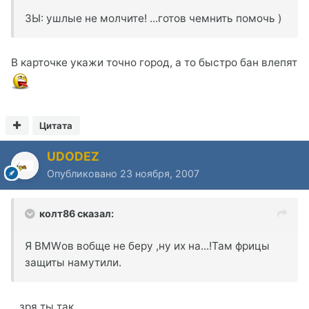
ЗЫ: ушлые не молчите! ...готов чемнить помочь )
В карточке укажи точно город, а то быстро бан влепят
Цитата
UDODEZ
Опубликовано
23 ноября, 2007
колт86 сказал:
Я BMWов вобще не беру ,ну их на...!Там фрицы
защиты намутили.
...зря ты так.