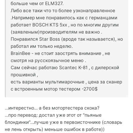
больше чем от ELM327.
Либо все таки что то более узконаправленное
.Например мне понравилось как с германцами
работает BOSCH KTS 5xx , но по многим другим
(заявленым)производителям не важно .
Понравился Star Boss (вроде так называется), но
работал им только неделю.
BrainBee - не стоит заострять внимание , не
смотря на русскоязычное меню .
Сам сейчас работаю Scantec K-81 , с дилерской
прошивкой ,
есть варианты мультимарочные , цена за сканер
с встроенным мотор тестером -2700$
...интерестно... а без мотортестера скока?
...про перевод: достал уже этот от "пьяные
блондинки"...лучше уже в первоисточнике (словарь
не лень открыть) меньше ошибок в работе))