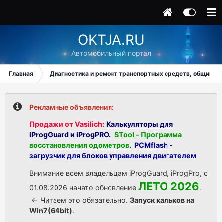
OKTJA.RU
Автомобильный портал
Главная
Диагностика и ремонт транспортных средств, общий ра
Рекламные объявления:
Продажи от Vasilich:
Калькуляторы для
iProgGuard и iProgPRO.
STool - Программа
восстановления одометров
.
PCMflash -
загрузчик для блоков управления двигателем
Внимание всем владельцам iProgGuard, iProgPro, с
ЛЕТО 2026
01.08.2026 начато обновление
.
<- Читаем это обязательно.
Запуск кальков на
Win7(64bit)
.