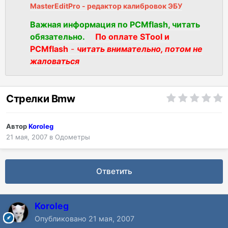
MasterEditPro - редактор калибровок ЭБУ
Важная информация по PCMflash, читать
обязательно.
По оплате STool и
PCMflash
-
читать внимательно, потом не
жаловаться
Стрелки Bmw
Автор
Koroleg
21 мая, 2007
в
Одометры
Ответить
Koroleg
Опубликовано
21 мая, 2007