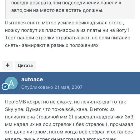
поводу возврата,при подсоединении панели к
авто,они на место все встать должны.
Пытался снять мотор усилие прикладывал огого ,
ножку ползут из пластмассы а из платы ни на йоту !!
Тест панели стрелки отрабатывают, но если питание
снять- замирают в разных положениях
Цитата
autoace
Опубликовано
21 мая, 2007
Про БМВ кокретно не скажу. но лечил когда-то так
Skylyne. Думал что тоже всё, хана. В итоге: из
полиэтилена (тощиной мм 2) вырезал квадратики 3х3
мм надел их на оси стрелок ( без стрелок ), промазал
это дело литолом, потом когда всё собрал и осталось
надеть лишь стрелки настраивал этот кусочек