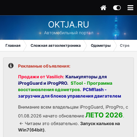
OKTJA.RU
Автомобильный портал
Главная
Сложная автоэлектроника
Одометры
Стрелки
Рекламные объявления:
Продажи от Vasilich:
Калькуляторы для
iProgGuard и iProgPRO.
STool - Программа
восстановления одометров
.
PCMflash -
загрузчик для блоков управления двигателем
Внимание всем владельцам iProgGuard, iProgPro, с
ЛЕТО 2026
01.08.2026 начато обновление
.
<- Читаем это обязательно.
Запуск кальков на
Win7(64bit)
.