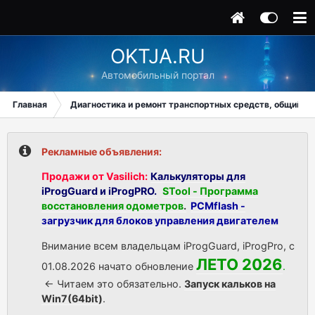
OKTJA.RU
Автомобильный портал
Главная
Диагностика и ремонт транспортных средств, общий ра
Рекламные объявления:
Продажи от Vasilich:
Калькуляторы для
iProgGuard и iProgPRO.
STool - Программа
восстановления одометров
.
PCMflash -
загрузчик для блоков управления двигателем
Внимание всем владельцам iProgGuard, iProgPro, с
ЛЕТО 2026
01.08.2026 начато обновление
.
<- Читаем это обязательно.
Запуск кальков на
Win7(64bit)
.