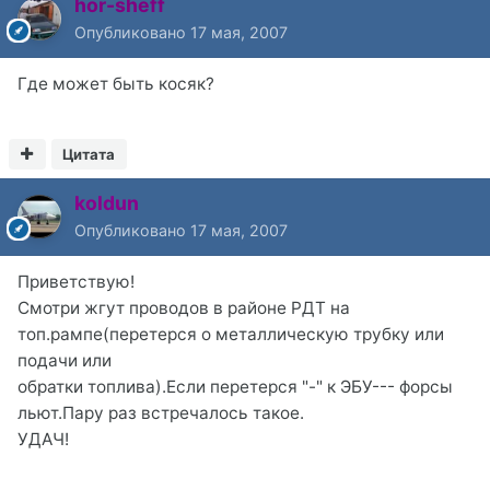
hor-sheff
Опубликовано
17 мая, 2007
Где может быть косяк?
Цитата
koldun
Опубликовано
17 мая, 2007
Приветствую!
Смотри жгут проводов в районе РДТ на
топ.рампе(перетерся о металлическую трубку или
подачи или
обратки топлива).Если перетерся "-" к ЭБУ--- форсы
льют.Пару раз встречалось такое.
УДАЧ!