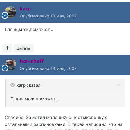
karp
Опубликовано
18 мая, 2007
Глянь,мож,поможет...
Цитата
hor-sheff
Опубликовано
18 мая, 2007
karp сказал:
Глянь,мож,поможет...
Спасибо! Заметил маленькую нестыковочку с
остальными распиновками. В твоей написано, что на