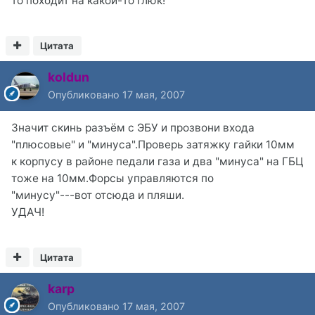
то походит на какой-то глюк!
Цитата
koldun
Опубликовано
17 мая, 2007
Значит скинь разъём с ЭБУ и прозвони входа
"плюсовые" и "минуса".Проверь затяжку гайки 10мм
к корпусу в районе педали газа и два "минуса" на ГБЦ
тоже на 10мм.Форсы управляются по
"минусу"---вот отсюда и пляши.
УДАЧ!
Цитата
karp
Опубликовано
17 мая, 2007