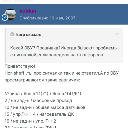
koldun
Опубликовано
19 мая, 2007
karp сказал:
Какой ЭБУ? Прошивка?Иногда бывают проблемы
с сигналкой,если заведена на откл.форсов.
Приветствую!
Hor-sheff ,ты про сигналки так и не ответил.А по ЭБУ
просматриваются такие различия:
№пина / Янв.5.1.1(71) / Янв.5.1(41/61)
2 / не зад-н / массовый провод
10 / не зад-н / общая масса датчиков
15 / упр.ТФ 1-4 / нагреватель ДК
16 / не зад-н / упр. ТФ-2
23 / не зад-н / упр. ТФ-1