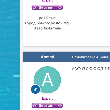
Expert
1.5 тыс
Город:
Shakhty,Rostov reg.
Авто:
Любитель
Anmed
Опубликовано
4 июня,
ААУУУ! ЛЮЮЮДИИ! П
Expert