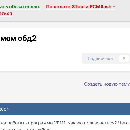
ать обязательно.
По оплате STool и PCMflash
-
аться
ьёмом обд2
Подписчики
0
u
Создать новую тему
 2004
на работать программа VE111. Как ею пользоваться? Чего
где там хоть что-нибудь