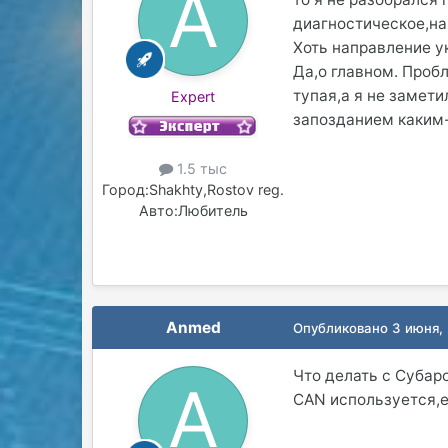
диагностическое,на
Хоть направление у
Да,о главном. Пробл
тупая,а я не замети
Expert
запозданием каким-т
1.5 тыс
Город:
Shakhty,Rostov reg.
Авто:
Любитель
Anmed
Опубликовано
3 июня,
Что делать с Субар
CAN используется,е