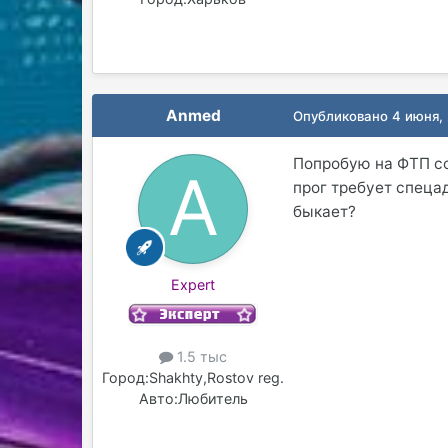
Anmed
Опубликовано
4 июня,
Попробую на ФТП со
прог требует спеца
быкает?
Expert
1.5 тыс
Город:
Shakhty,Rostov reg.
Авто:
Любитель