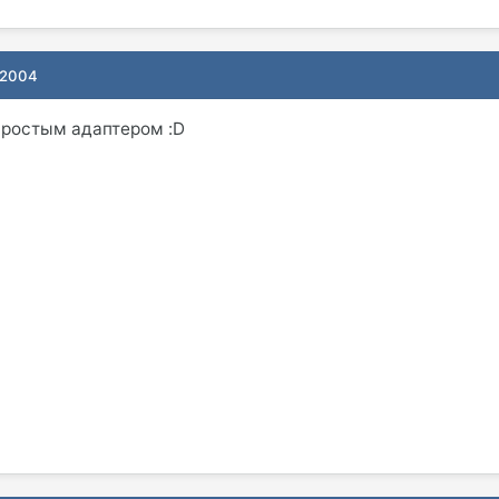
 2004
 простым адаптером :D