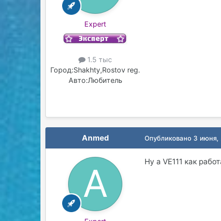
Expert
1.5 тыс
Город:
Shakhty,Rostov reg.
Авто:
Любитель
Anmed
Опубликовано
3 июня,
Ну а VE111 как рабо