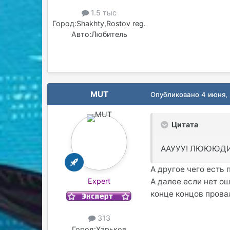
1.5 тыс
Город:
Shakhty,Rostov reg.
Авто:
Любитель
MUT
Опубликовано
4 июня,
Цитата
ААУУУ! ЛЮЮЮДИИ!
А другое чего есть
Expert
А далее если нет о
конце концов провал
313
Город:
Харьков