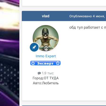
vlad
Опубликовано
4 июня,
обд тул работает с
Immo Expert
1.9 тыс
Город:
ОТ ТУДА
Авто:
Любитель