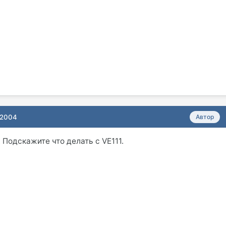
 2004
Автор
одскажите что делать с VE111.