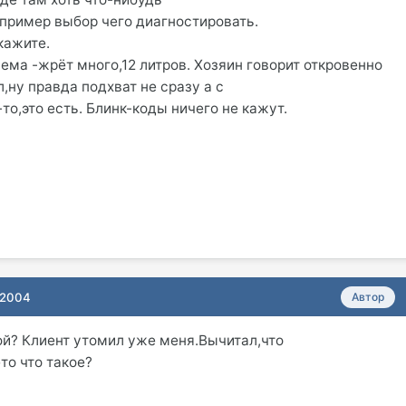
пример выбор чего диагностировать.
кажите.
ема -жрёт много,12 литров. Хозяин говорит откровенно
л,ну правда подхват не сразу а с
о,это есть. Блинк-коды ничего не кажут.
 2004
Автор
ой? Клиент утомил уже меня.Вычитал,что
то что такое?