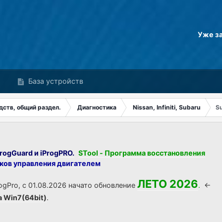
Уже з
База устройств
дств, общий раздел.
Диагностика
Nissan, Infiniti, Subaru
S
rogGuard и iProgPRO.
STool - Программа восстановления
оков управления двигателем
ЛЕТО 2026
ogPro, с 01.08.2026 начато обновление
.
<-
а Win7(64bit)
.