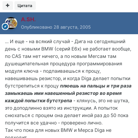
Цитата
A.SH.
Опубликовано
28 августа, 2005
... И еще - на всякий случай - Дига на сегодняшний
день с новыми BMW (серий E6x) не работает вообще,
по CAS там нет ничего, а по новым Mercaм там
душещипательная процедура программирования
модуля ключа - подпаиваешься к процу,
навешиваешь резистор, и когда Diga делает попытки
бутстрепиться к процу
плюешь на пальцы и три раза
замыкаешь ими навешенный резистор во время
каждой попытки бутстрепа
- клянусь, это не шутка,
это доподлинно взято из инструкции. А попыток
снюхаться с процем она делает иной раз до 50 пока
получится все удачно - проверено лично.
Так что пока для новых BMW и Мерса Diga не
подходит.