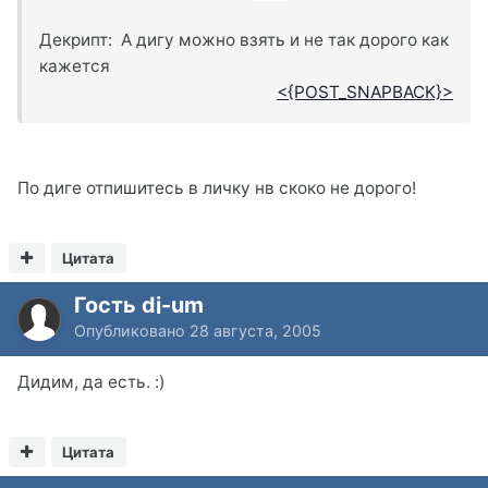
Декрипт: А дигу можно взять и не так дорого как
кажется
<{POST_SNAPBACK}>
По диге отпишитесь в личку нв скоко не дорого!
Цитата
Гость dj-um
Опубликовано
28 августа, 2005
Дидим, да есть. :)
Цитата