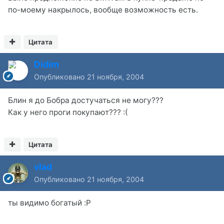
по-моему накрылось, вообще возможность есть.
Цитата
Didim
Опубликовано
21 ноября, 2004
Блин я до Бобра достучаться не могу???
Как у него проги покупают??? :(
Цитата
vlad
Опубликовано
21 ноября, 2004
ты видимо богатый :P