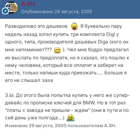
A.SH.
Опубликовано
28 августа, 2005
Разводилово это дешевое.
Я буквально пару
недель назад хотел купить три комплекта Digi у
одного, типа, производителя дешевых Diga (кого он
мне напоминает???
). Чел мне бодро предлагал
их выслать по предоплате, но я сказал, что пошлю к
нему человека, который все оплатит и заберет на
месте, только напиши куда приезжать..... Больше я
его не слышал :xaxa
З.Ы. До этого была попытка купить у него же супер-
девайс по прописке ключей для BMW. Но в тот раз
"платы с завода не пришли - ждем" (они в пути и по
сей день уже полгода....)
Изменено
29 августа, 2005
пользователем A.SH.