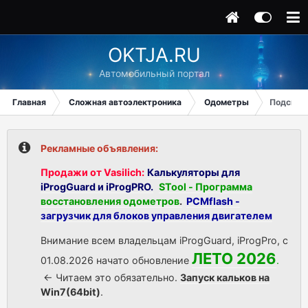
OKTJA.RU
Автомобильный портал
Главная
Сложная автоэлектроника
Одометры
Подскажи
Рекламные объявления:
Продажи от Vasilich:
Калькуляторы для
iProgGuard и iProgPRO.
STool - Программа
восстановления одометров
.
PCMflash -
загрузчик для блоков управления двигателем
Внимание всем владельцам iProgGuard, iProgPro, с
ЛЕТО 2026
01.08.2026 начато обновление
.
<- Читаем это обязательно.
Запуск кальков на
Win7(64bit)
.