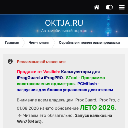
OKTJA.RU
Автомобильный портал
Главная
Чип-тюнинг
Серийные и тюнинговые прошивки ЭБУ
Рекламные объявления:
Продажи от Vasilich:
Калькуляторы для
iProgGuard и iProgPRO.
STool - Программа
восстановления одометров
.
PCMflash -
загрузчик для блоков управления двигателем
Внимание всем владельцам iProgGuard, iProgPro, с
ЛЕТО 2026
01.08.2026 начато обновление
.
<- Читаем это обязательно.
Запуск кальков на
Win7(64bit)
.