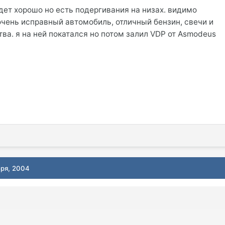
едет хорошо но есть подергивания на низах. видимо
чень исправный автомобиль, отличный бензин, свечи и
бритва. я на ней покатался но потом залил VDP от Asmodeus
бря, 2004
о