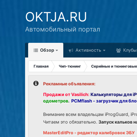
OKTJA.RU
Автомобильный портал
Обзор
Активность
Клубы
Главная
Чип-тюнинг
Серийные и тюнинговые
Рекламные объявления:
Продажи от Vasilich:
Калькуляторы для iP
одометров
.
PCMflash - загрузчик для бл
Внимание всем владельцам iProgGuard, iPr
Читаем это обязательно.
Запуск кальков н
MasterEditPro - редактор калибровок ЭБУ