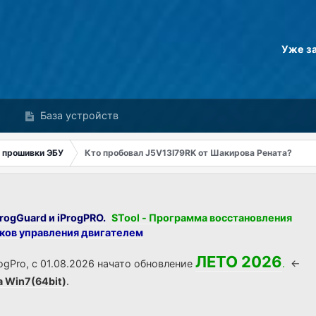
Уже з
База устройств
 прошивки ЭБУ
Кто пробовал J5V13I79RK от Шакирова Рената?
rogGuard и iProgPRO.
STool - Программа восстановления
оков управления двигателем
ЛЕТО 2026
ogPro, с 01.08.2026 начато обновление
.
<-
а Win7(64bit)
.