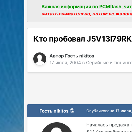
Важная информация по PCMflash, чит
читать внимательно, потом не жалов
Кто пробовал J5V13I79RK
Автор Гость nikitos
17 июля, 2004
в
Серийные и тюнинг
Гость nikitos
Опубликовано
17 июля
Началась продажа п
5.1.1.Кто пробовал