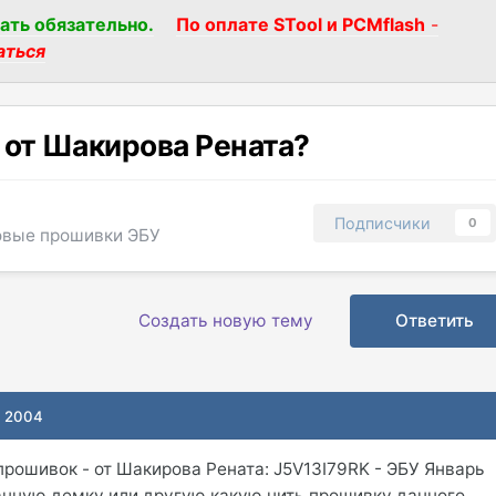
ать обязательно.
По оплате STool и PCMflash
-
аться
 от Шакирова Рената?
Подписчики
0
овые прошивки ЭБУ
Создать новую тему
Ответить
, 2004
рошивок - от Шакирова Рената: J5V13I79RK - ЭБУ Январь
 данную демку или другую какую нить прошивку данного