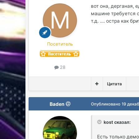
вот она, дерганая, 
машине требуется о
т.д. .... остра как 
Посетитель
28
Цитата
Baden
Опубликовано
19 дека
kost сказал:
Есть только дем