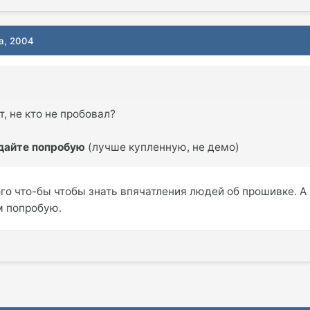
та, 2004
т, не кто не пробовал?
ь дайте попробую
(лучше купленную, не демо)
го что-бы чтобы знать впячатления людей об прошивке. А
м попробую.