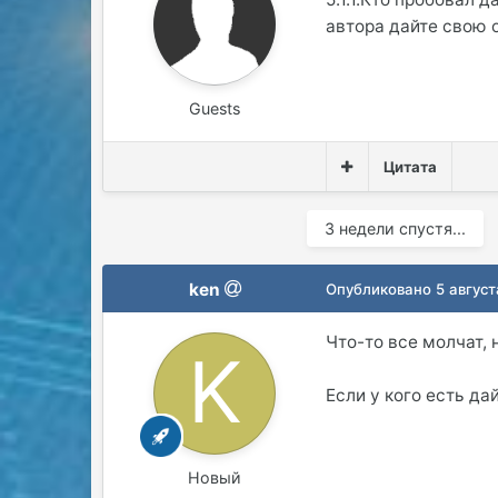
автора дайте свою о
Guests
Цитата
3 недели спустя...
ken
Опубликовано
5 авгус
Что-то все молчат, 
Если у кого есть д
Новый