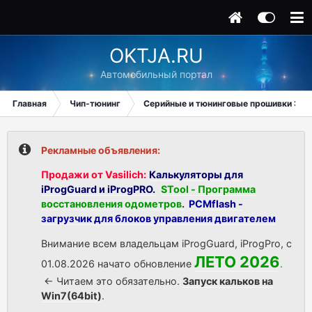
OKTJA.RU
Автомобильный портал
Главная
Чип-тюнинг
Серийные и тюнинговые прошивки ЭБУ
Рекламные объявления:
Продажи от Vasilich:
Калькуляторы для
iProgGuard и iProgPRO.
STool - Программа
восстановления одометров
.
PCMflash -
загрузчик для блоков управления двигателем
Внимание всем владельцам iProgGuard, iProgPro, с
ЛЕТО 2026
01.08.2026 начато обновление
.
<- Читаем это обязательно.
Запуск кальков на
Win7(64bit)
.