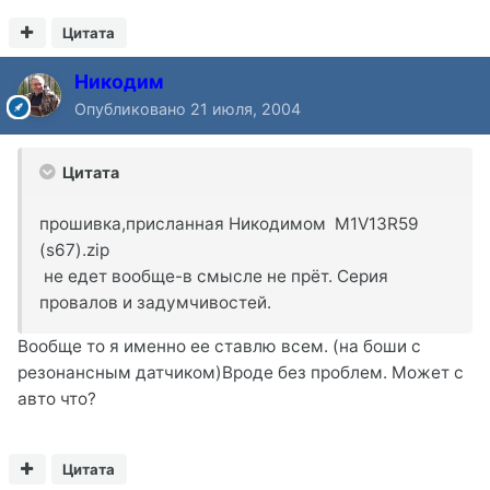
Цитата
Никодим
Опубликовано
21 июля, 2004
Цитата
прошивка,присланная Никодимом M1V13R59
(s67).zip
не едет вообще-в смысле не прёт. Серия
провалов и задумчивостей.
Вообще то я именно ее ставлю всем. (на боши с
резонансным датчиком)Вроде без проблем. Может с
авто что?
Цитата