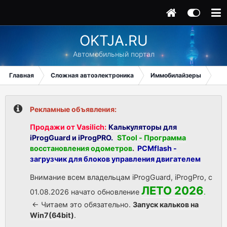
OKTJA.RU
Автомобильный портал
Главная
Сложная автоэлектроника
Иммобилайзеры
Hon
Рекламные объявления:
Продажи от Vasilich:
Калькуляторы для
iProgGuard и iProgPRO.
STool - Программа
восстановления одометров
.
PCMflash -
загрузчик для блоков управления двигателем
Внимание всем владельцам iProgGuard, iProgPro, с
ЛЕТО 2026
01.08.2026 начато обновление
.
<- Читаем это обязательно.
Запуск кальков на
Win7(64bit)
.