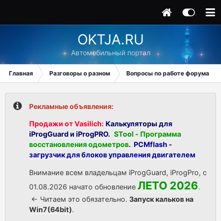
OKTJA.RU
Автомобильный портал
Главная
Разговоры о разном
Вопросы по работе форума
Рекламные объявления:
Продажи от Vasilich:
Калькуляторы для
iProgGuard и iProgPRO.
STool - Программа
восстановления одометров
.
PCMflash -
загрузчик для блоков управления двигателем
Внимание всем владельцам iProgGuard, iProgPro, с
ЛЕТО 2026
01.08.2026 начато обновление
.
<- Читаем это обязательно.
Запуск кальков на
Win7(64bit)
.