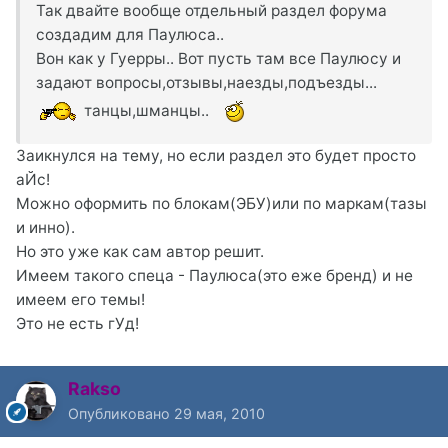
Так двайте вообще отдельный раздел форума
создадим для Паулюса..
Вон как у Гуерры.. Вот пусть там все Паулюсу и
задают вопросы,отзывы,наезды,подъезды...
танцы,шманцы..
Заикнулся на тему, но если раздел это будет просто
аЙс!
Можно оформить по блокам(ЭБУ)или по маркам(тазы
и инно).
Но это уже как сам автор решит.
Имеем такого спеца - Паулюса(это еже бренд) и не
имеем его темы!
Это не есть гУд!
Rakso
Опубликовано
29 мая, 2010