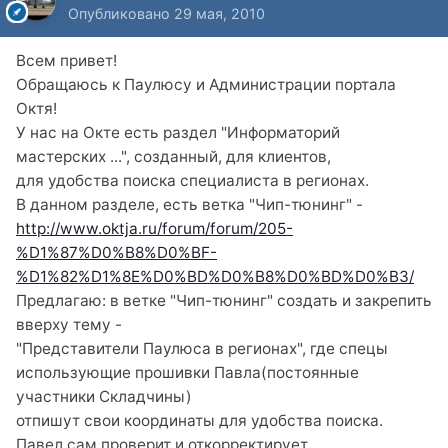
Опубликовано
29 мая, 2010
Всем привет!
Обращаюсь к Паулюсу и Администрации портала
Октя!
У нас на Окте есть раздел "Информаторий
мастерских ...", созданный, для клиентов,
для удобства поиска специалиста в регионах.
В данном разделе, есть ветка "Чип-тюнинг" -
http://www.oktja.ru/forum/forum/205-
%D1%87%D0%B8%D0%BF-
%D1%82%D1%8E%D0%BD%D0%B8%D0%BD%D0%B3/
Предлагаю: в ветке "Чип-тюнинг" создать и закрепить
вверху тему -
"Представители Паулюса в регионах", где спецы
использующие прошивки Павла(постоянные
участники Складчины)
отпишут свои координаты для удобства поиска.
Павел сам проверит и откорректирует