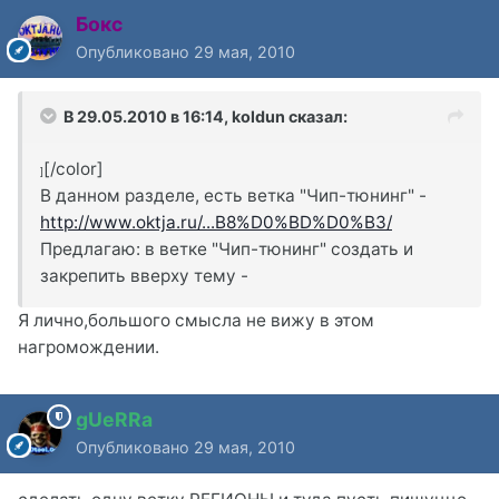
Бокс
Опубликовано
29 мая, 2010
В 29.05.2010 в 16:14, koldun сказал:
[/color]
]
В данном разделе, есть ветка "Чип-тюнинг" -
http://www.oktja.ru/...B8%D0%BD%D0%B3/
Предлагаю: в ветке "Чип-тюнинг" создать и
закрепить вверху тему -
Я лично,большого смысла не вижу в этом
нагромождении.
gUeRRa
Опубликовано
29 мая, 2010