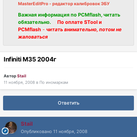
MasterEditPro - редактор калибровок ЭБУ
Важная информация по PCMflash, читать
обязательно.
По оплате STool и
PCMflash
-
читать внимательно, потом не
жаловаться
Infiniti M35 2004г
Автор
Stail
11 ноября, 2008
в
По иномаркам
Ответить
Stail
Опубликовано
11 ноября, 2008