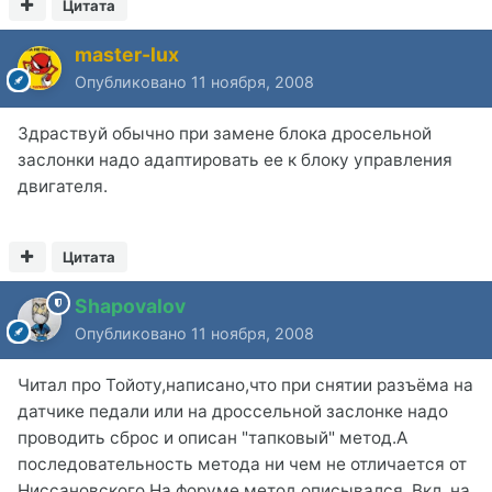
Цитата
master-lux
Опубликовано
11 ноября, 2008
Здраствуй обычно при замене блока дросельной
заслонки надо адаптировать ее к блоку управления
двигателя.
Цитата
Shapovalov
Опубликовано
11 ноября, 2008
Читал про Тойоту,написано,что при снятии разъёма на
датчике педали или на дроссельной заслонке надо
проводить сброс и описан "тапковый" метод.А
последовательность метода ни чем не отличается от
Ниссановского.На форуме метод описывался. Вкл. на