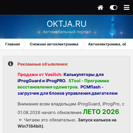
OKTJA.RU
Автомобильный портал
Главная
Сложная автоэлектроника
Автоэлектроника, общи
Рекламные объявления:
Продажи от Vasilich:
Калькуляторы для
iProgGuard и iProgPRO.
STool - Программа
восстановления одометров
.
PCMflash -
загрузчик для блоков управления двигателем
Внимание всем владельцам iProgGuard, iProgPro, с
ЛЕТО 2026
01.08.2026 начато обновление
.
<- Читаем это обязательно.
Запуск кальков на
Win7(64bit)
.