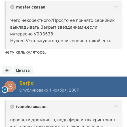
mosfet сказал:
Чего некоректного?Просто не принято серийник
выкладывать!Закрыт звездачками,если
интересно V003538
Нужен V-калькулятор,если конечно такой есть!
нету калькулятора.
Цитата
Serjio
Опубликовано
1 ноября, 2007
ivancho сказал:
просвети дремучего, ведь форд и так криптовал
код, навик тоже криптован, либо я неверно