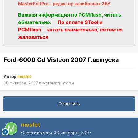
MasterEditPro - редактор калибровок ЭБУ
Важная информация по PCMflash, читать
обязательно.
По оплате STool и
PCMflash
-
читать внимательно, потом не
жаловаться
Ford-6000 Cd Visteon 2007 Г.выпуска
Автор
mosfet
30 октября, 2007
в
Автомагнитолы
Ответить
mosfet
Опубликовано
30 октября, 2007