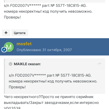
s/n FDD2007V****** part № 5S7T-18C815-AG.
номера некоректны! код получить невозможно.
Проверь!
Цитата
mosfet
Опубликовано
31 октября, 2007
MAIKLE сказал:
s/n FDD2007V****** part № 5S7T-18C815-AG.
номера некоректны! код получить невозможно.
Проверь!
Чего некоректного?Просто не принято серийник
выкладывать!Закрыт звездачками,если интересно
V003538