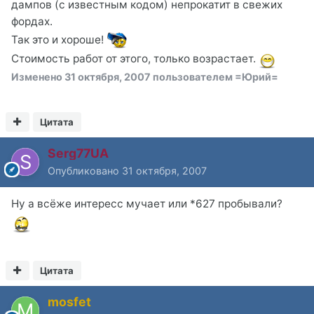
дампов (с известным кодом) непрокатит в свежих
фордах.
Так это и хороше!
Стоимость работ от этого, только возрастает.
Изменено
31 октября, 2007
пользователем =Юрий=
Цитата
Serg77UA
Опубликовано
31 октября, 2007
Ну а всёже интересс мучает или *627 пробывали?
Цитата
mosfet