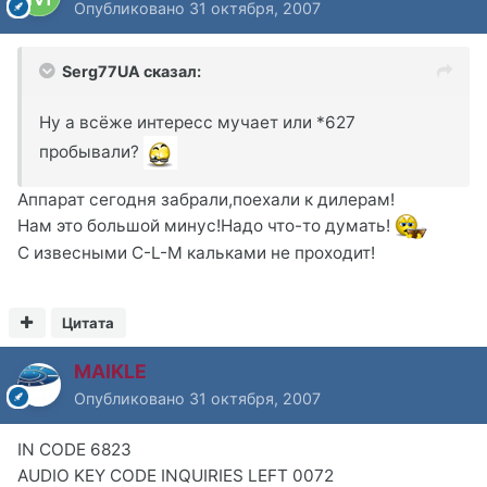
Опубликовано
31 октября, 2007
Serg77UA сказал:
Ну а всёже интересс мучает или *627
пробывали?
Аппарат сегодня забрали,поехали к дилерам!
Нам это большой минус!Надо что-то думать!
С извесными С-L-M кальками не проходит!
Цитата
MAIKLE
Опубликовано
31 октября, 2007
IN CODE 6823
AUDIO KEY CODE INQUIRIES LEFT 0072