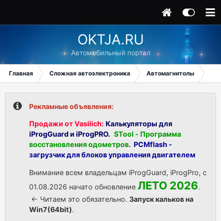
OKTJA.RU
Автомобильный портал
Главная
Сложная автоэлектроника
Автомагнитолы
For
Рекламные объявления:
Продажи от Vasilich:
Калькуляторы для
iProgGuard и iProgPRO.
STool - Программа
восстановления одометров
.
PCMflash -
загрузчик для блоков управления двигателем
Внимание всем владельцам iProgGuard, iProgPro, с
ЛЕТО 2026
01.08.2026 начато обновление
.
<- Читаем это обязательно.
Запуск кальков на
Win7(64bit)
.