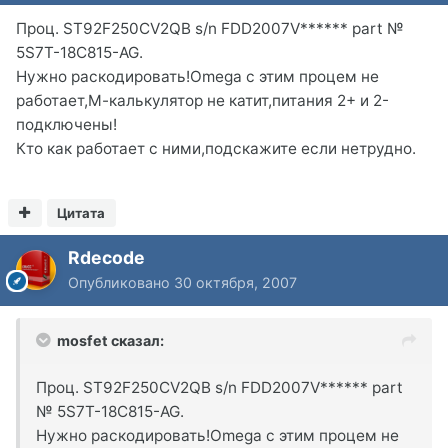
Проц. ST92F250CV2QB s/n FDD2007V****** part №
5S7T-18C815-AG.
Нужно раскодировать!Omega c этим процем не
работает,М-калькулятор не катит,питания 2+ и 2-
подключены!
Кто как работает с ними,подскажите если нетрудно.
Цитата
Rdecode
Опубликовано
30 октября, 2007
mosfet сказал:
Проц. ST92F250CV2QB s/n FDD2007V****** part
№ 5S7T-18C815-AG.
Нужно раскодировать!Omega c этим процем не