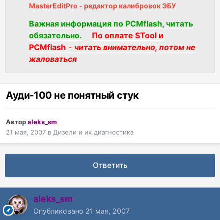
MasterEditPro - редактор калибровок ЭБУ
Важная информация по PCMflash, читать
обязательно.
По оплате STool и
PCMflash
-
читать внимательно, потом не
жаловаться
Ауди-100 не понятный стук
Автор
aleks_sm
21 мая, 2007
в
Дизели и их диагностика
Ответить
aleks_sm
Опубликовано
21 мая, 2007