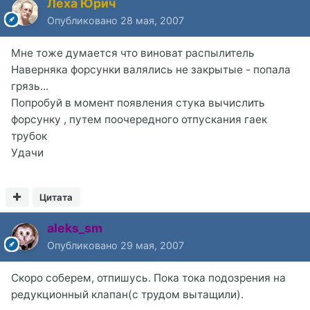
Лёха Юрич
Опубликовано
28 мая, 2007
Мне тоже думается что виноват распылитель
Наверняка форсунки валялись не закрытые - попала
грязь...
Попробуй в момент появления стука вычислить
форсунку , путем поочередного отпускания гаек
трубок
Удачи
Цитата
aleks_sm
Опубликовано
29 мая, 2007
Скоро соберем, отпишусь. Пока тока подозрения на
редукционный клапан(с трудом вытащили).