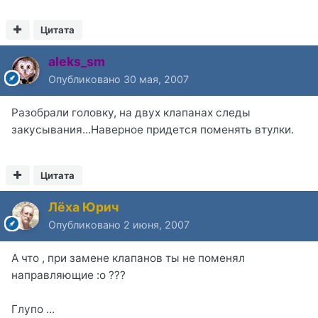
Цитата
aleks_sm
Опубликовано
30 мая, 2007
Разобрали головку, на двух клапанах следы
закусывания...Наверное придется поменять втулки.
Цитата
Лёха Юрич
Опубликовано
2 июня, 2007
А что , при замене клапанов ты не поменял
направляющие :o ???
Глупо ...