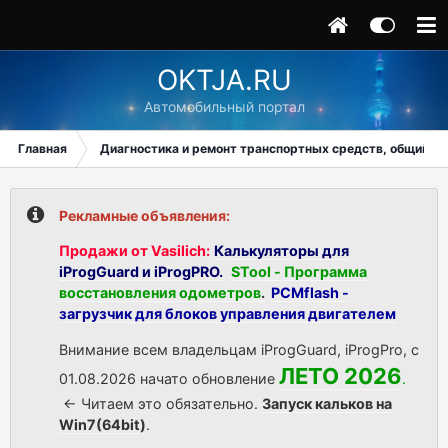
OKTJA.RU
Автомобильный портал
Главная
Диагностика и ремонт транспортных средств, общий ра
Рекламные объявления:
Продажи от Vasilich:
Калькуляторы для
iProgGuard и iProgPRO.
STool - Программа
восстановления одометров
.
PCMflash -
загрузчик для блоков управления двигателем
Внимание всем владельцам iProgGuard, iProgPro, с
ЛЕТО 2026
01.08.2026 начато обновление
.
<- Читаем это обязательно.
Запуск кальков на
Win7(64bit)
.