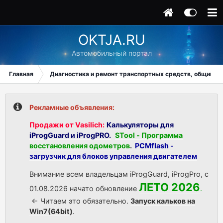
OKTJA.RU
Автомобильный портал
Главная
Диагностика и ремонт транспортных средств, общий ра
Рекламные объявления:
Продажи от Vasilich:
Калькуляторы для
iProgGuard и iProgPRO.
STool - Программа
восстановления одометров
.
PCMflash -
загрузчик для блоков управления двигателем
Внимание всем владельцам iProgGuard, iProgPro, с
ЛЕТО 2026
01.08.2026 начато обновление
.
<- Читаем это обязательно.
Запуск кальков на
Win7(64bit)
.