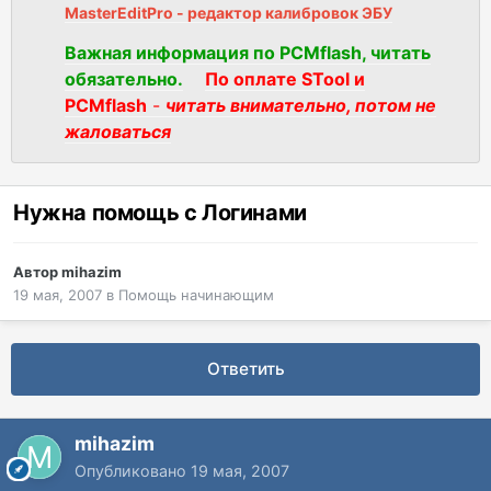
MasterEditPro - редактор калибровок ЭБУ
Важная информация по PCMflash, читать
обязательно.
По оплате STool и
PCMflash
-
читать внимательно, потом не
жаловаться
Нужна помощь с Логинами
Автор
mihazim
19 мая, 2007
в
Помощь начинающим
Ответить
mihazim
Опубликовано
19 мая, 2007