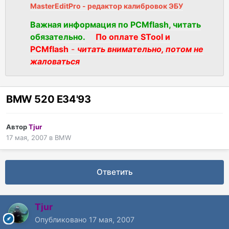
MasterEditPro - редактор калибровок ЭБУ
Важная информация по PCMflash, читать
обязательно.
По оплате STool и
PCMflash
-
читать внимательно, потом не
жаловаться
BMW 520 E34'93
Автор
Tjur
17 мая, 2007
в
BMW
Ответить
Tjur
Опубликовано
17 мая, 2007