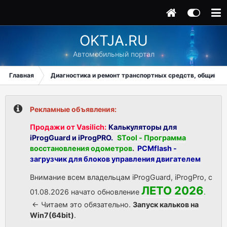
OKTJA.RU
Автомобильный портал
Главная
Диагностика и ремонт транспортных средств, общий ра
Рекламные объявления:
Продажи от Vasilich:
Калькуляторы для
iProgGuard и iProgPRO.
STool - Программа
восстановления одометров
.
PCMflash -
загрузчик для блоков управления двигателем
Внимание всем владельцам iProgGuard, iProgPro, с
ЛЕТО 2026
01.08.2026 начато обновление
.
<- Читаем это обязательно.
Запуск кальков на
Win7(64bit)
.