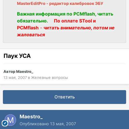
MasterEditPro - редактор калибровок ЭБУ
Важная информация по PCMflash, читать
обязательно.
По оплате STool и
PCMflash
-
читать внимательно, потом не
жаловаться
Паук УСА
Автор
Maestro_
13 мая, 2007
в
Железные вопросы
Ответить
Maestro_
Опубликовано
13 мая, 2007