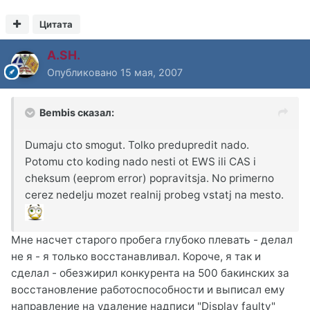
Цитата
A.SH.
Опубликовано
15 мая, 2007
Bembis сказал:
Dumaju cto smogut. Tolko predupredit nado.
Potomu cto koding nado nesti ot EWS ili CAS i
cheksum (eeprom error) popravitsja. No primerno
cerez nedelju mozet realnij probeg vstatj na mesto.
Мне насчет старого пробега глубоко плевать - делал
не я - я только восстанавливал. Короче, я так и
сделал - обезжирил конкурента на 500 бакинских за
восстановление работоспособности и выписал ему
направление на удаление надписи "Display faulty"