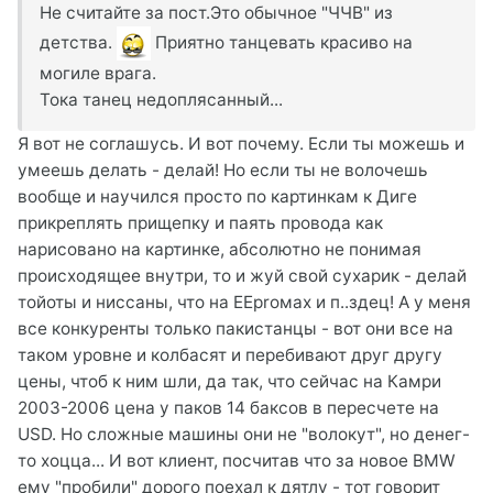
Не считайте за пост.Это обычное "ЧЧВ" из
детства.
Приятно танцевать красиво на
могиле врага.
Тока танец недоплясанный...
Я вот не соглашусь. И вот почему. Если ты можешь и
умеешь делать - делай! Но если ты не волочешь
вообще и научился просто по картинкам к Диге
прикреплять прищепку и паять провода как
нарисовано на картинке, абсолютно не понимая
происходящее внутри, то и жуй свой сухарик - делай
тойоты и ниссаны, что на EEproмах и п..здец! А у меня
все конкуренты только пакистанцы - вот они все на
таком уровне и колбасят и перебивают друг другу
цены, чтоб к ним шли, да так, что сейчас на Камри
2003-2006 цена у паков 14 баксов в пересчете на
USD. Но сложные машины они не "волокут", но денег-
то хоцца... И вот клиент, посчитав что за новое BMW
ему "пробили" дорого поехал к дятлу - тот говорит