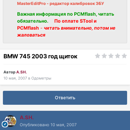
MasterEditPro - редактор калибровок ЭБУ
Важная информация по PCMflash, читать
обязательно.
По оплате STool и
PCMflash
-
читать внимательно, потом не
жаловаться
BMW 745 2003 год щиток
Автор
A.SH.
10 мая, 2007
в
Одометры
Ответить
A.SH.
Опубликовано
10 мая, 2007