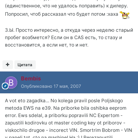
(единственное, что не удалось поправить) к дилеру.
Попросил, чтоб рассказал что будет потом :xaxa
З.Ы. Просто интересно, а откуда через неделю старый
пробег возбмется? Если он в CAS есть, то стазу и
восстановится, а если нет, то и нет.
Цитата
Bembis
Опубликовано
17 мая, 2007
A vot eto zagadka... No kolega pravil posle Poljskogo
metoda EWS na e39. Na priborke bila oshibka eeprom
error. Ews sdelal, a priborku popravili NC Expertom -
zapustili kodirovku ot master coding key ot priborov -
viskochilo drugoe - incorect VIN. Smortrim Bobrom - VIN
v paneli tot, cto na mashine! Ha :) ! Perezapustili