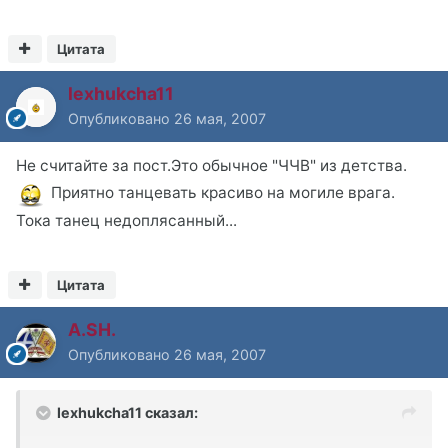
Цитата
lexhukcha11
Опубликовано
26 мая, 2007
Не считайте за пост.Это обычное "ЧЧВ" из детства.
Приятно танцевать красиво на могиле врага.
Тока танец недоплясанный...
Цитата
A.SH.
Опубликовано
26 мая, 2007
lexhukcha11 сказал: