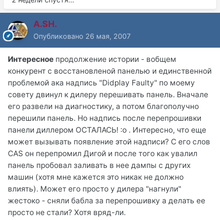
A.SH.
Опубликовано
26 мая, 2007
Интересное
продолжение истории - вобщем
конкурент с восстановленой панелью и единственной
проблемой ака надпись "Didplay Faulty" по моему
совету двинул к дилеру перешивать панель. Вначале
его развели на диагностику, а потом благополучно
перешили панель. Но надпись после перепрошивки
панели диллером ОСТАЛАСЬ! :o . Интересно, что еще
может вызывать появление этой надписи? С его слов
CAS он перепромил Дигой и после того как увалил
панель пробовал заливать в нее дампы с других
машин (хотя мне кажется это никак не должно
влиять). Может его просто у дилера "нагнули"
жестоко - сняли бабла за перепрошивку а делать ее
просто не стали? Хотя вряд-ли.