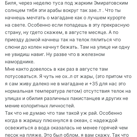
Биля, через неделю туса под жарким Эмиратовским
солнцем тябя эти арабы вокруг так зае..т . Что ты
начнешь мечтать о магадане как о лучшем курорте
на свете. Особенно если попадешь в эту прекрасную
страну, ну гдето скажем, в августе месяце. А по
приезду домой начнеш так на телок пялиться что
слюни до колен начнут бежать. Там на улице ни одну
не увидиш навиг. Ну разве что в железном
наморднике.
Мне както довелось в как раз в августе там
потусоваться. Я чуть не ох..л от жары, (это притом что
я сам живу далеко не в магадане и +35 для нас это
нормальная температура летом) отсутствия телок на
улицах и обилия различных пакистанцев и других не
мение колоритных личностей.
Так что не думаю что там такой уж рай. Особенно
когда в жаришу плюхнулся в океан, с надеждой
освежиться а вода оказалась не менее горячей чем
песок на пляже. Это был облом, я вам скажу. Так что