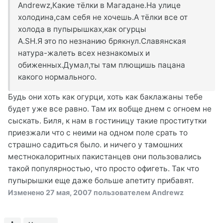
Andrewz,Какие тёлки в Магадане.На улице
холодина,сам себя не хочешь.А тёлки все от
холода в пупырышках,как огурцы
A.SH.Я это по незнанию брякнул.Славянская
натура-жалеть всех незнакомых и
обиженных.Думал,ты там плющишь пацана
какого нормального.
Будь они хоть как огурци, хоть как баклажаны тебе
будет уже все равно. Там их вобще днем с огноем не
сыскать. Биля, к нам в гостиницу такие проститутки
приезжали что с неими на одном поле срать то
страшно садиться было. и ничего у тамошних
местнокалоритных пакистанцев они пользовались
такой популярностью, что просто офигеть. Так что
пупырышки еще даже больше апетиту прибавят.
Изменено
27 мая, 2007
пользователем Andrewz