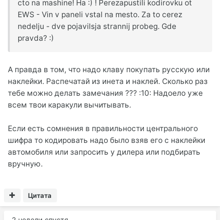
cto na mashine! Ha :) ! Perezapustili kodirovku ot
EWS - Vin v paneli vstal na mesto. Za to cerez
nedelju - dve pojavilsja strannij probeg. Gde
pravda? :)
А правда в том, что надо клаву покупать русскую или
наклейки. Распечатай из инета и наклей. Сколько раз
тебе можно делать замечания ??? :10: Надоело уже
всем твои каракули вычитывать.
Если есть сомнения в правильности центрального
шифра то кодировать надо было взяв его с наклейки
автомобиля или запросить у дилера или подбирать
вручную.
Цитата
2 недели спустя...