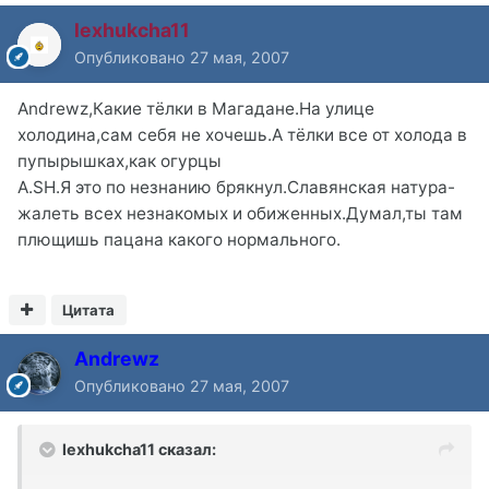
lexhukcha11
Опубликовано
27 мая, 2007
Andrewz,Какие тёлки в Магадане.На улице
холодина,сам себя не хочешь.А тёлки все от холода в
пупырышках,как огурцы
A.SH.Я это по незнанию брякнул.Славянская натура-
жалеть всех незнакомых и обиженных.Думал,ты там
плющишь пацана какого нормального.
Цитата
Andrewz
Опубликовано
27 мая, 2007
lexhukcha11 сказал: