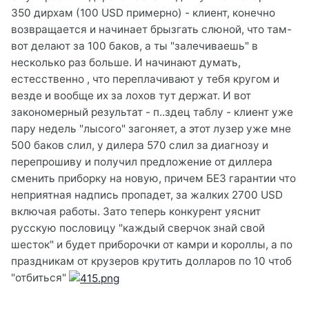
350 дирхам (100 USD примерно) - клиент, конечно
возвращается и начинает брызгать слюной, что там-
вот делают за 100 баков, а ты "залечиваешь" в
несколько раз больше. И начинают думать,
естесственно , что переплачивают у тебя кругом и
везде и вообще их за лохов тут держат. И вот
закономерный результат - п..здец таблу - клиент уже
пару недель "лысого" загоняет, а этот лузер уже мне
500 баков слил, у дилера 570 слил за диагнозу и
перепрошиву и получил предложение от диллера
сменить приборку на новую, причем БЕЗ гарантии что
неприятная надпись пропадет, за жалких 2700 USD
включая работы. Зато теперь конкурент уяснит
русскую пословицу "каждый сверчок знай свой
шесток" и будет приборочки от камри и короллы, а по
праздникам от крузеров крутить долларов по 10 чтоб
"отбиться"