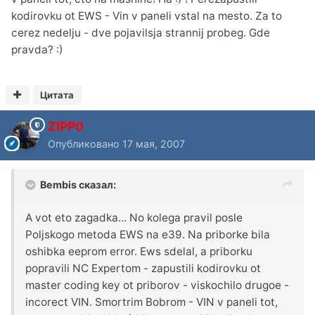
kodirovku ot EWS - Vin v paneli vstal na mesto. Za to
cerez nedelju - dve pojavilsja strannij probeg. Gde
pravda? :)
Цитата
ZIPP0
Опубликовано
17 мая, 2007
Bembis сказал:
A vot eto zagadka... No kolega pravil posle
Poljskogo metoda EWS na e39. Na priborke bila
oshibka eeprom error. Ews sdelal, a priborku
popravili NC Expertom - zapustili kodirovku ot
master coding key ot priborov - viskochilo drugoe -
incorect VIN. Smortrim Bobrom - VIN v paneli tot,