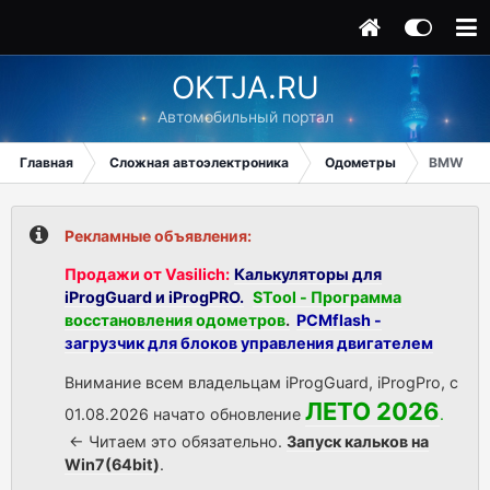
OKTJA.RU
Автомобильный портал
Главная
Сложная автоэлектроника
Одометры
BMW 745
Рекламные объявления:
Продажи от Vasilich:
Калькуляторы для
iProgGuard и iProgPRO.
STool - Программа
восстановления одометров
.
PCMflash -
загрузчик для блоков управления двигателем
Внимание всем владельцам iProgGuard, iProgPro, с
ЛЕТО 2026
01.08.2026 начато обновление
.
<- Читаем это обязательно.
Запуск кальков на
Win7(64bit)
.