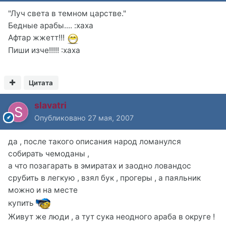
"Луч света в темном царстве."
Бедные арабы.... :xaxa
Афтар жжетт!!!
Пиши изче!!!!! :xaxa
Цитата
slavatri
Опубликовано
27 мая, 2007
да , после такого описания народ ломанулся
собирать чемоданы ,
а что позагарать в эмиратах и заодно ловандос
срубить в легкую , взял бук , прогеры , а паяльник
можно и на месте
купить
Живут же люди , а тут сука неодного араба в округе !