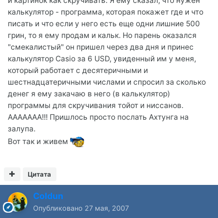
и картинок как скручивать. Я ему сказал, что нужен
калькулятор - программа, которая покажет где и что
писать и что если у него есть еще одни лишние 500
грин, то я ему продам и кальк. Но парень оказался
"смекалистый" он пришел через два дня и принес
калькулятор Casio за 6 USD, увиденный им у меня,
который работает с десятеричными и
шестнадцатеричными числами и спросил за сколько
денег я ему закачаю в него (в калькулятор)
программы для скручивания тойот и ниссанов.
AAAAAAA!!! Пришлось просто послать Ахтунга на
залупа.
Вот так и живем
Цитата
Coldun
Опубликовано
27 мая, 2007