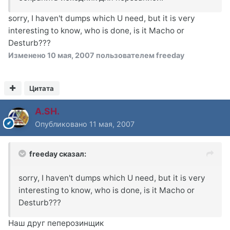
sorry, I haven't dumps which U need, but it is very
interesting to know, who is done, is it Macho or
Desturb???
Изменено
10 мая, 2007
пользователем freeday
Цитата
A.SH.
Опубликовано
11 мая, 2007
freeday сказал:
sorry, I haven't dumps which U need, but it is very
interesting to know, who is done, is it Macho or
Desturb???
Наш друг пеперозинщик