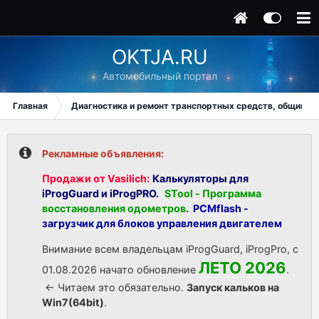
OKTJA.RU
Автомобильный портал
Главная
Диагностика и ремонт транспортных средств, общий ра
Рекламные объявления:
Продажи от Vasilich:
Калькуляторы для
iProgGuard и iProgPRO.
STool - Программа
восстановления одометров
.
PCMflash -
загрузчик для блоков управления двигателем
Внимание всем владельцам iProgGuard, iProgPro, с
ЛЕТО 2026
01.08.2026 начато обновление
.
<- Читаем это обязательно.
Запуск кальков на
Win7(64bit)
.