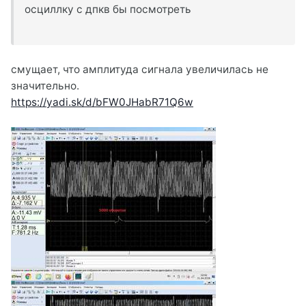
осциллку с дпкв бы посмотреть
смущает, что амплитуда сигнала увеличилась не
значительно.
https://yadi.sk/d/bFW0JHabR71Q6w