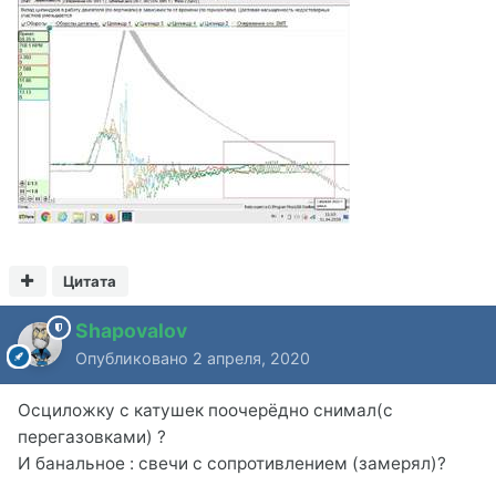
Цитата
Shapovalov
Опубликовано
2 апреля, 2020
Осциложку с катушек поочерёдно снимал(с
перегазовками) ?
И банальное : свечи с сопротивлением (замерял)?