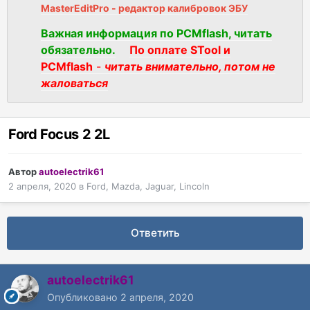
MasterEditPro - редактор калибровок ЭБУ
Важная информация по PCMflash, читать
обязательно.
По оплате STool и
PCMflash
-
читать внимательно, потом не
жаловаться
Ford Focus 2 2L
Автор
autoelectrik61
2 апреля, 2020
в
Ford, Mazda, Jaguar, Lincoln
Ответить
autoelectrik61
Опубликовано
2 апреля, 2020