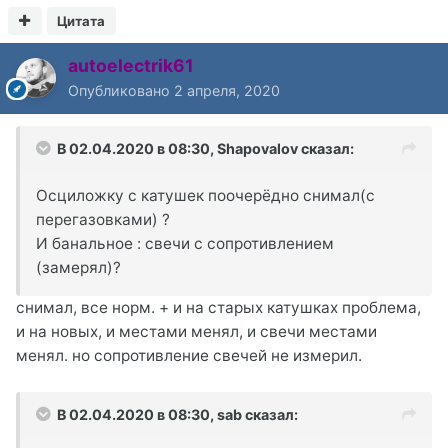
Цитата
autoelectrik61
Опубликовано
2 апреля, 2020
В 02.04.2020 в 08:30,
Shapovalov
сказал:
Осциложку с катушек поочерёдно снимал(с
перегазовками) ?
И банальное : свечи с сопротивлением
(замерял)?
снимал, все норм. + и на старых катушках проблема,
и на новых, и местами менял, и свечи местами
менял. но сопротивление свечей не измерил.
В 02.04.2020 в 08:30,
sab
сказал: