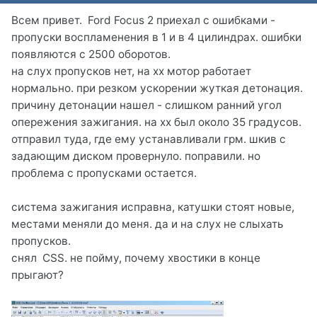
Всем привет. Ford Focus 2 приехал с ошибками -
пропуски воспламенения в 1 и в 4 цилиндрах. ошибки
появляются с 2500 оборотов.
на слух пропусков нет, на хх мотор работает
нормально. при резком ускорении жуткая детонация.
причину детонации нашел - слишком ранний угол
опережения зажигания. на хх был около 35 градусов.
отправил туда, где ему устанавливали грм. шкив с
задающим диском провернуло. поправили. но
проблема с пропусками остается.
система зажигания исправна, катушки стоят новые,
местами меняли до меня. да и на слух не слыхать
пропусков.
снял CSS. не пойму, почему хвостики в конце
прыгают?