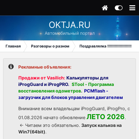
OKTJA.RU
Автомобильный портал
Главная
Разговоры о разном
Поздравлялка !!!!!!!!!!!!!!!!!!!!
Рекламные объявления:
Продажи от Vasilich:
Калькуляторы для
iProgGuard и iProgPRO.
STool - Программа
восстановления одометров
.
PCMflash -
загрузчик для блоков управления двигателем
Внимание всем владельцам iProgGuard, iProgPro, с
ЛЕТО 2026
01.08.2026 начато обновление
.
<- Читаем это обязательно.
Запуск кальков на
Win7(64bit)
.