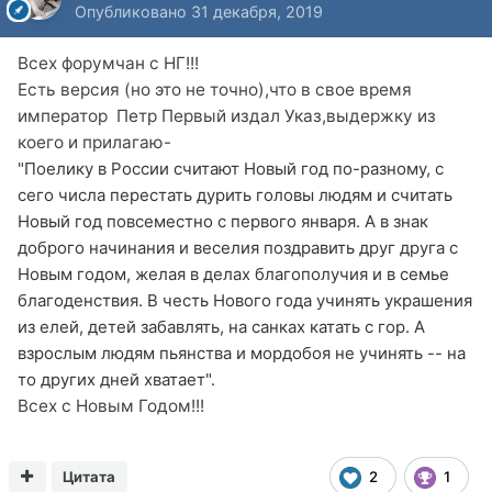
Опубликовано
31 декабря, 2019
Всех форумчан с НГ!!!
Есть версия (но это не точно),что в свое время
император Петр Первый издал Указ,выдержку из
коего и прилагаю-
"Поелику в России считают Новый год по-разному, с
сего числа перестать дурить головы людям и считать
Новый год повсеместно с первого января. А в знак
доброго начинания и веселия поздравить друг друга с
Новым годом, желая в делах благополучия и в семье
благоденствия. В честь Нового года учинять украшения
из елей, детей забавлять, на санках катать с гор. А
взрослым людям пьянства и мордобоя не учинять -- на
то других дней хватает".
Всех с Новым Годом!!!
Цитата
2
1