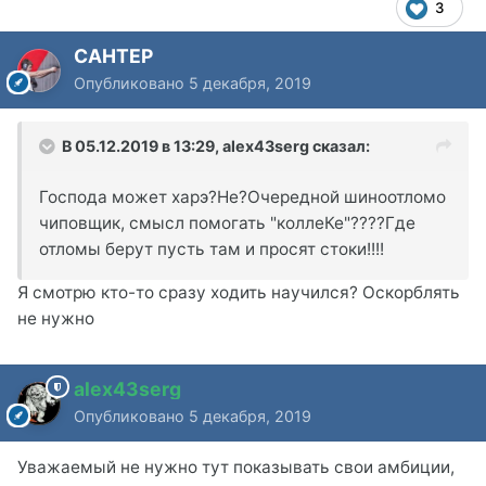
3
CAHTEP
Опубликовано
5 декабря, 2019
В 05.12.2019 в 13:29,
alex43serg
сказал:
Господа может харэ?Не?Очередной шиноотломо
чиповщик, смысл помогать "коллеКе"????Где
отломы берут пусть там и просят стоки!!!!
Я смотрю кто-то сразу ходить научился? Оскорблять
не нужно
alex43serg
Опубликовано
5 декабря, 2019
Уважаемый не нужно тут показывать свои амбиции,