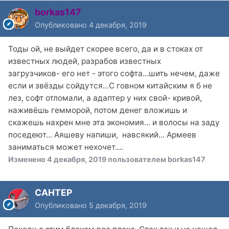
borkas147
Опубликовано
4 декабря, 2019
Тоды ой, не выйдет скорее всего, да и в стоках от
известных людей, разрабов известных
загрузчиков- его нет - этого софта...шить нечем, даже
если и звёзды сойдутся...С говном китайским я б не
лез, софт отломали, а адаптер у них свой- кривой,
наживёшь гемморой, потом денег вложишь и
скажешь нахрен мне эта экономия... и волосы на заду
поседеют... Аяшеву напиши, навсякий... Армеев
заниматься может нехочет....
Изменено
4 декабря, 2019
пользователем borkas147
CAHTEP
Опубликовано
5 декабря, 2019