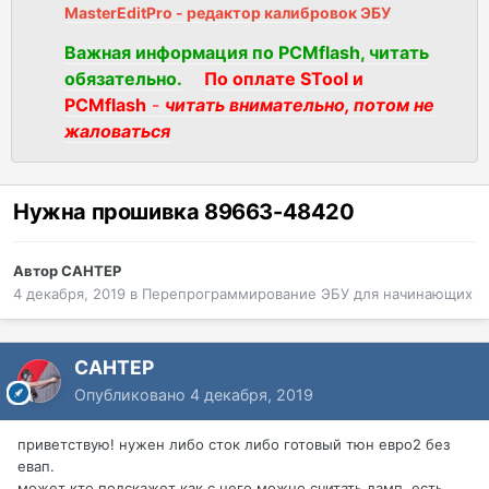
MasterEditPro - редактор калибровок ЭБУ
Важная информация по PCMflash, читать
обязательно.
По оплате STool и
PCMflash
-
читать внимательно, потом не
жаловаться
Нужна прошивка 89663-48420
Автор
CAHTEP
4 декабря, 2019
в
Перепрограммирование ЭБУ для начинающих
CAHTEP
Опубликовано
4 декабря, 2019
приветствую
! нужен либо сток либо готовый тюн евро2 без
евап.
может кто подскажет как с него можно считать дамп. есть