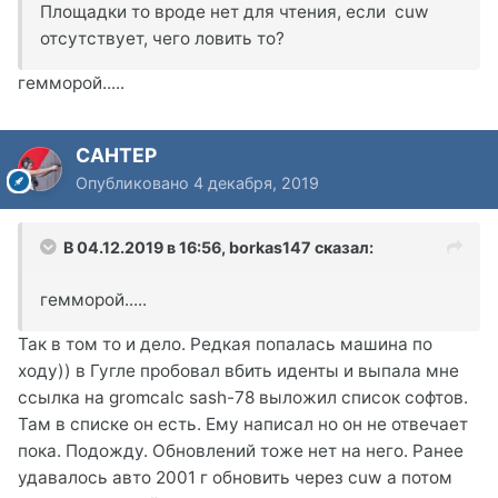
Площадки то вроде нет для чтения, если cuw
отсутствует, чего ловить то?
гемморой.....
CAHTEP
Опубликовано
4 декабря, 2019
В 04.12.2019 в 16:56,
borkas147
сказал:
гемморой.....
Так в том то и дело. Редкая попалась машина по
ходу)) в Гугле пробовал вбить иденты и выпала мне
ссылка на gromcalc sash-78 выложил список софтов.
Там в списке он есть. Ему написал но он не отвечает
пока. Подожду. Обновлений тоже нет на него. Ранее
удавалось авто 2001 г обновить через cuw а потом