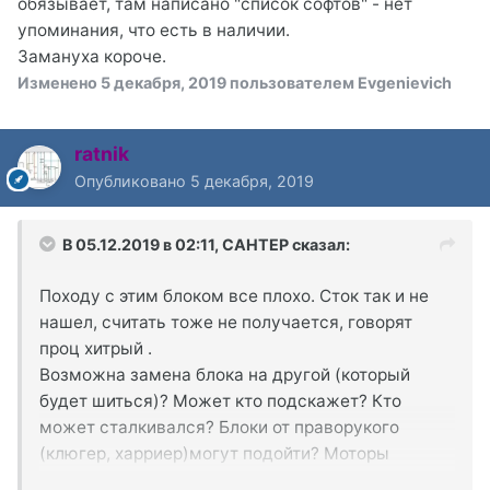
обязывает, там написано "список софтов" - нет
упоминания, что есть в наличии.
Замануха короче.
Изменено
5 декабря, 2019
пользователем Evgenievich
ratnik
Опубликовано
5 декабря, 2019
В 05.12.2019 в 02:11,
CAHTEP
сказал:
Походу с этим блоком все плохо. Сток так и не
нашел, считать тоже не получается, говорят
проц хитрый .
Возможна замена блока на другой (который
будет шиться)? Может кто подскажет? Кто
может сталкивался? Блоки от праворукого
(клюгер, харриер)могут подойти? Моторы
коробки ведь у них одни