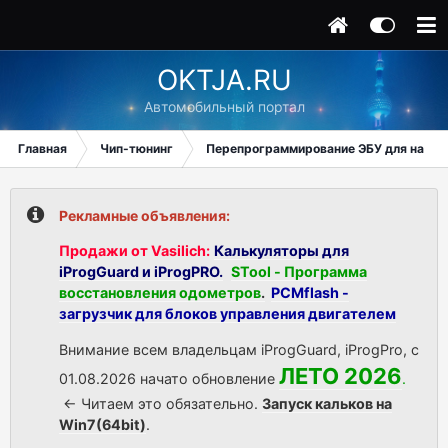
OKTJA.RU
Автомобильный портал
Главная
Чип-тюнинг
Перепрограммирование ЭБУ для начи
Рекламные объявления:
Продажи от Vasilich:
Калькуляторы для
iProgGuard и iProgPRO.
STool - Программа
восстановления одометров
.
PCMflash -
загрузчик для блоков управления двигателем
Внимание всем владельцам iProgGuard, iProgPro, с
ЛЕТО 2026
01.08.2026 начато обновление
.
<- Читаем это обязательно.
Запуск кальков на
Win7(64bit)
.