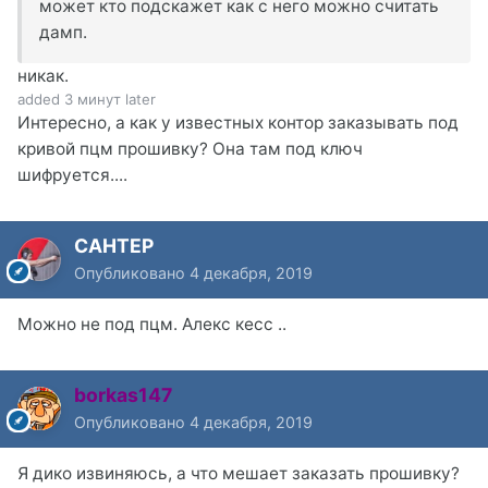
может кто подскажет как с него можно считать
дамп.
никак.
added 3 минут later
Интересно, а как у известных контор заказывать под
кривой пцм прошивку? Она там под ключ
шифруется....
CAHTEP
Опубликовано
4 декабря, 2019
Можно не под пцм. Алекс кесс ..
borkas147
Опубликовано
4 декабря, 2019
Я дико извиняюсь, а что мешает заказать прошивку?