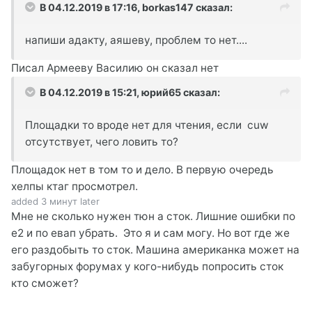
В 04.12.2019 в 17:16,
borkas147
сказал:
напиши адакту, аяшеву, проблем то нет....
Писал Армееву Василию он сказал нет
В 04.12.2019 в 15:21,
юрий65
сказал:
Площадки то вроде нет для чтения, если cuw
отсутствует, чего ловить то?
Площадок нет в том то и дело. В первую очередь
хелпы ктаг просмотрел.
added 3 минут later
Мне не сколько нужен тюн а сток. Лишние ошибки по
е2 и по евап убрать. Это я и сам могу. Но вот где же
его раздобыть то сток. Машина американка может на
забугорных форумах у кого-нибудь попросить сток
кто сможет?