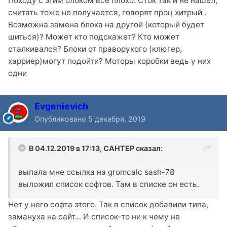
Походу с этим блоком все плохо. Сток так и не нашел,
считать тоже не получается, говорят проц хитрый .
Возможна замена блока на другой (который будет
шиться)? Может кто подскажет? Кто может
сталкивался? Блоки от праворукого (клюгер,
харриер)могут подойти? Моторы коробки ведь у них
одни
Evgenievich
Опубликовано
5 декабря, 2019
В 04.12.2019 в 17:13,
CAHTEP
сказал:
выпала мне ссылка на gromcalc sash-78
выложил список софтов. Там в списке он есть.
Нет у него софта этого. Так в список добавили типа,
замануха на сайт... И список-то ни к чему не