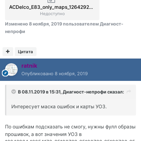
ACDelco_E83_only_maps_12642924_12654173_25190728_25190726_25190730_25190724_25190722.rar
Недоступно
Изменено
8 ноября, 2019
пользователем Диагност-
непрофи
Цитата
ratnik
Опубликовано
8 ноября, 2019
В 08.11.2019 в 15:31,
Диагност-непрофи
сказал:
Интересует маска ошибок и карты УОЗ.
По ошибкам подсказать не смогу, нужны фулл образы
прошивок, а вот значения УОЗ в