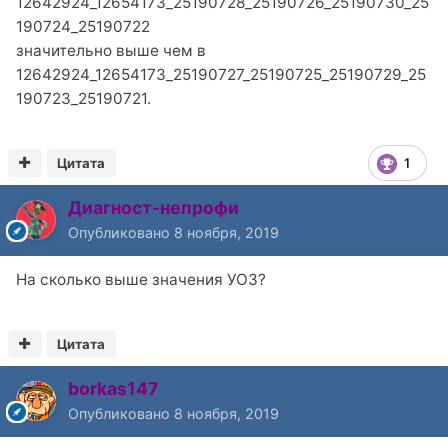
12642924_12654173_25190728_25190726_25190730_25
190724_25190722
значительно выше чем в
12642924_12654173_25190727_25190725_25190729_25
190723_25190721.
Цитата
1
Диагност-непрофи
Опубликовано
8 ноября, 2019
На сколько выше значения УОЗ?
Цитата
borkas147
Опубликовано
8 ноября, 2019