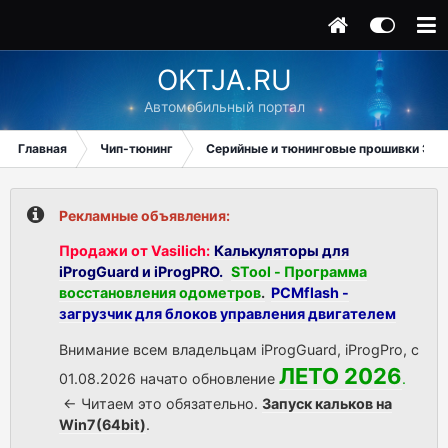
OKTJA.RU
Автомобильный портал
Главная
Чип-тюнинг
Серийные и тюнинговые прошивки ЭБУ
Рекламные объявления:
Продажи от Vasilich:
Калькуляторы для
iProgGuard и iProgPRO.
STool - Программа
восстановления одометров
.
PCMflash -
загрузчик для блоков управления двигателем
Внимание всем владельцам iProgGuard, iProgPro, с
ЛЕТО 2026
01.08.2026 начато обновление
.
<- Читаем это обязательно.
Запуск кальков на
Win7(64bit)
.