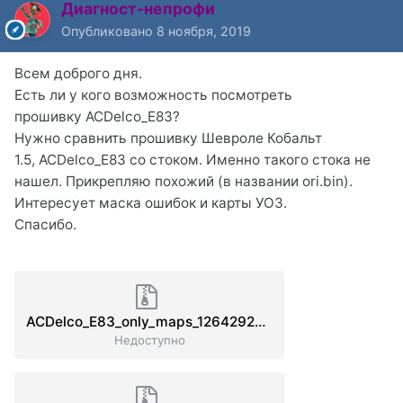
Диагност-непрофи
Опубликовано
8 ноября, 2019
Всем доброго дня.
Есть ли у кого возможность посмотреть
прошивку ACDelco_E83?
Нужно сравнить прошивку Шевроле Кобальт
1.5, ACDelcо_E83 со стоком. Именно такого стока не
нашел. Прикрепляю похожий (в названии ori.bin).
Интересует маска ошибок и карты УОЗ.
Спасибо.
ACDelco_E83_only_maps_12642924_12654173_25190727_25190725_25190729_25190723_25190721_ori.rar
Недоступно