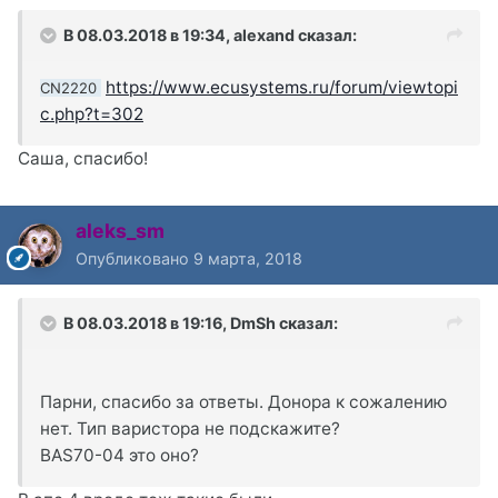
В 08.03.2018 в 19:34,
alexand
сказал:
https://www.ecusystems.ru/forum/viewtopi
CN2220
c.php?t=302
Саша, спасибо!
aleks_sm
Опубликовано
9 марта, 2018
В 08.03.2018 в 19:16,
DmSh
сказал:
Парни, спасибо за ответы. Донора к сожалению
нет. Тип варистора не подскажите?
BAS70-04 это оно?