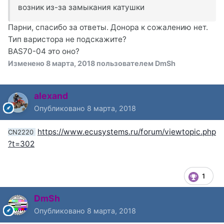
возник из-за замыкания катушки
Парни, спасибо за ответы. Донора к сожалению нет.
Тип варистора не подскажите?
BAS70-04 это оно?
Изменено
8 марта, 2018
пользователем DmSh
alexand
Опубликовано
8 марта, 2018
https://www.ecusystems.ru/forum/viewtopic.php
CN2220
?t=302
1
DmSh
Опубликовано
8 марта, 2018