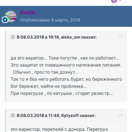
DmSh
Опубликовано
8 марта, 2018
В 08.03.2018 в 16:16,
aleks_sm
сказал:
да это варитор... Тока погугли , как он работает...
Это защитат от поввшенного напяжения питания.
Обычно , просто так дохнут...
Так то и без него реботать будет, но береженного
бог бережет, найти не проблема...
При перегрузе , по катушке , сгорит резистр...
В 08.03.2018 в 11:46,
Kytyzoff
сказал:
это варистор. перепаяй с донора. Перегруз