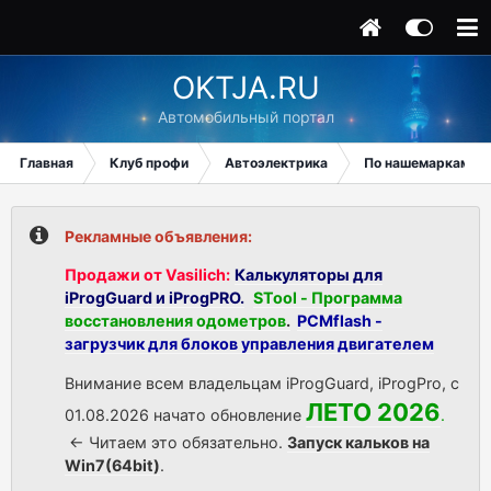
OKTJA.RU
Автомобильный портал
Главная
Клуб профи
Автоэлектрика
По нашемаркам.
Рекламные объявления:
Продажи от Vasilich:
Калькуляторы для
iProgGuard и iProgPRO.
STool - Программа
восстановления одометров
.
PCMflash -
загрузчик для блоков управления двигателем
Внимание всем владельцам iProgGuard, iProgPro, с
ЛЕТО 2026
01.08.2026 начато обновление
.
<- Читаем это обязательно.
Запуск кальков на
Win7(64bit)
.