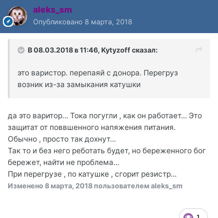
aleks_sm
Опубликовано
8 марта, 2018
В 08.03.2018 в 11:46,
Kytyzoff
сказал:
это варистор. перепаяй с донора. Перегруз
возник из-за замыкания катушки
да это варитор... Тока погугли , как он работает... Это
защитат от поввшенного напяжения питания.
Обычно , просто так дохнут...
Так то и без него реботать будет, но береженного бог
бережет, найти не проблема...
При перегрузе , по катушке , сгорит резистр...
Изменено
8 марта, 2018
пользователем aleks_sm
1