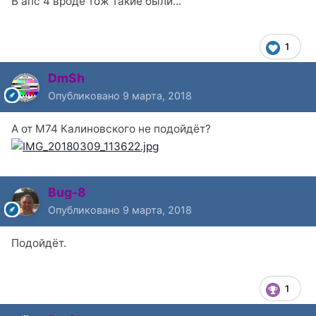
В апс 4 вроде тож такие были...
1
DmSh
Опубликовано
9 марта, 2018
А от М74 Калиновского не подойдёт?
Bug-8
Опубликовано
9 марта, 2018
Подойдёт.
1