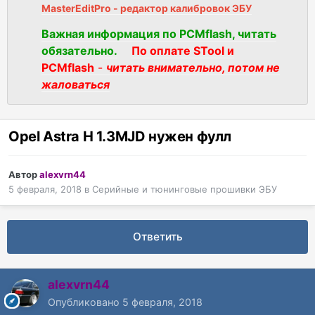
MasterEditPro - редактор калибровок ЭБУ
Важная информация по PCMflash, читать
обязательно.
По оплате STool и
PCMflash
-
читать внимательно, потом не
жаловаться
Opel Astra H 1.3MJD нужен фулл
Автор
alexvrn44
5 февраля, 2018
в
Серийные и тюнинговые прошивки ЭБУ
Ответить
alexvrn44
Опубликовано
5 февраля, 2018