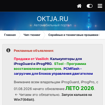
OKTJA.RU
Автомобильный портал
Главная
Чип-тюнинг
Серийные и тюнинговые прошивки ЭБУ
Рекламные объявления:
Продажи от Vasilich:
Калькуляторы для
iProgGuard и iProgPRO.
STool - Программа
восстановления одометров
.
PCMflash -
загрузчик для блоков управления двигателем
Внимание всем владельцам iProgGuard, iProgPro, с
ЛЕТО 2026
01.08.2026 начато обновление
.
<- Читаем это обязательно.
Запуск кальков на
Win7(64bit)
.