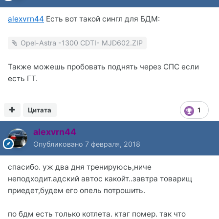
alexvrn44
Есть вот такой сингл для БДМ:
Opel-Astra -1300 CDTI- MJD602.ZIP
Также можешь пробовать поднять через СПС если
есть ГТ.
Цитата
1
alexvrn44
Опубликовано
7 февраля, 2018
спасибо. уж два дня тренируюсь,ниче
неподходит.адский автос какойт..завтра товарищ
приедет,будем его опель потрошить.
по бдм есть только котлета. ктаг помер. так что