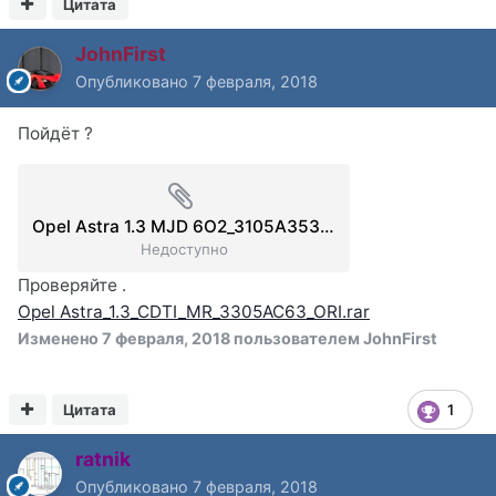
Цитата
JohnFirst
Опубликовано
7 февраля, 2018
Пойдёт ?
Opel Astra 1.3 MJD 6O2_3105A353_stok_ single.rar
Недоступно
Проверяйте .
Opel Astra_1.3_CDTI_MR_3305AC63_ORI.rar
Изменено
7 февраля, 2018
пользователем JohnFirst
Цитата
1
ratnik
Опубликовано
7 февраля, 2018