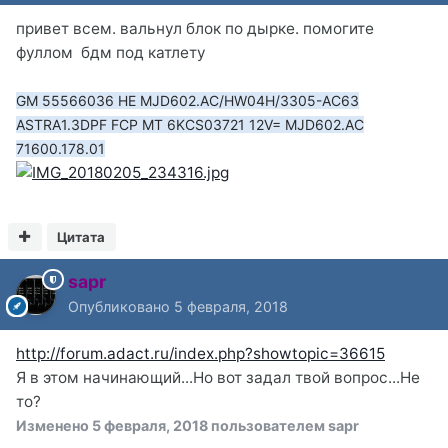
привет всем. вальнул блок по дырке. помогите
фуллом бдм под катлету
GM 55566036 HE MJD602.AC/HW04H/3305-AC63
ASTRA1.3DPF FCP MT 6KCS03721 12V= MJD602.AC
71600.178.01
Цитата
sapr
Опубликовано
5 февраля, 2018
http://forum.adact.ru/index.php?showtopic=36615
Я в этом начинающий...Но вот задал твой вопрос...Не
то?
Изменено
5 февраля, 2018
пользователем sapr