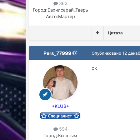
363
Город:
Бахчисарай_Тверь
Авто:
Мастер
Цитата
Pers_77999
Опубликовано
12 декаб
ок
+KLUB+
594
Город:
Кыштым