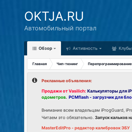
OKTJA.RU
Автомобильный портал
Обзор
Активность
Клубы
Главная
Чип-тюнинг
Перепрограммирование
Рекламные объявления:
Продажи от Vasilich:
Калькуляторы для iP
одометров
.
PCMflash - загрузчик для бл
Внимание всем владельцам iProgGuard, iPr
Читаем это обязательно.
Запуск кальков н
MasterEditPro - редактор калибровок ЭБУ