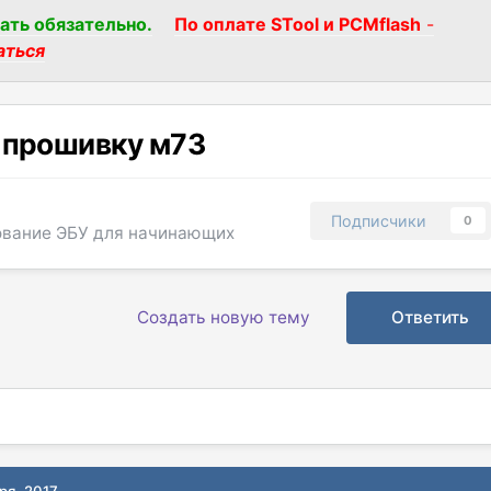
ать обязательно.
По оплате STool и PCMflash
-
аться
 прошивку м73
Подписчики
0
вание ЭБУ для начинающих
Создать новую тему
Ответить
ря, 2017