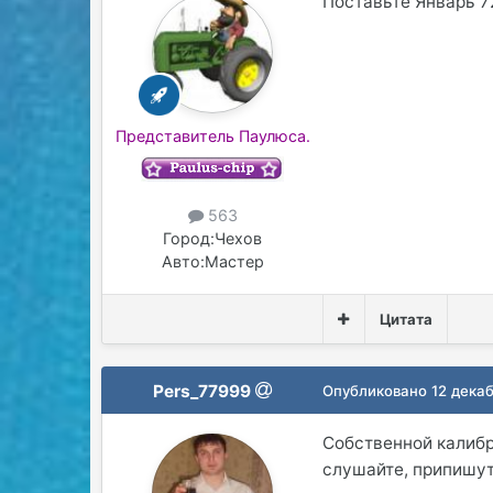
Поставьте Январь 72
Представитель Паулюса.
563
Город:
Чехов
Авто:
Мастер
Цитата
Pers_77999
Опубликовано
12 декаб
Собственной калибр
слушайте, припишут