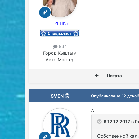
+KLUB+
594
Город:
Кыштым
Авто:
Мастер
Цитата
SVEN
Опубликовано
12 декаб
А
В 12.12.2017 в 0
Собственной кали