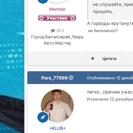
не слушайте, при
Member
прошить.
А горазды крутану
363
не бесплатно)?
Город:
Бахчисарай_Тверь
Авто:
Мастер
Цитата
Pers_77999
Опубликовано
12 декаб
легко...причем ужас
Изменено
12 декабря
+KLUB+