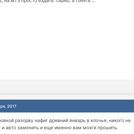
, на м73 просто ездить тошно, а гонять ...
ря, 2017
овкой разорву нафиг древний январь в клочья, никого не
 и авто заменить и еще именно вам мозги прошить.