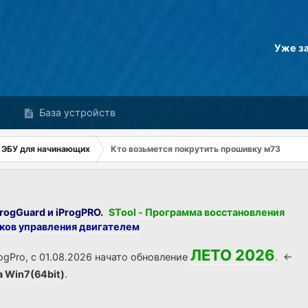
Уже з
База устройств
 ЭБУ для начинающих
Кто возьмется покрутить прошивку м73
rogGuard и iProgPRO.
STool - Программа восстановления
оков управления двигателем
ЛЕТО 2026
ogPro, с 01.08.2026 начато обновление
.
<-
а Win7(64bit)
.