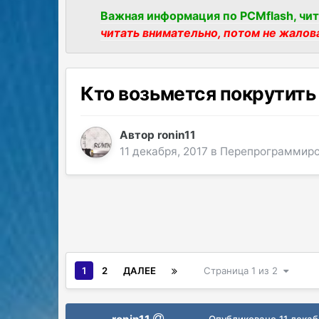
Важная информация по PCMflash, чит
читать внимательно, потом не жалов
Кто возьмется покрутить
Автор
ronin11
11 декабря, 2017
в
Перепрограммиро
1
2
ДАЛЕЕ
Страница 1 из 2
Опубликовано
11 декаб