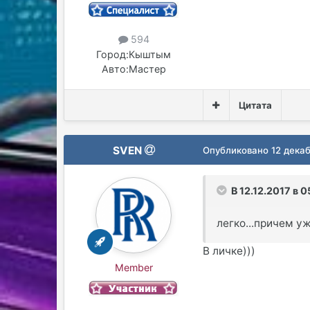
594
Город:
Кыштым
Авто:
Мастер
Цитата
SVEN
Опубликовано
12 декаб
В 12.12.2017 в 0
легко...причем у
В личке)))
Member