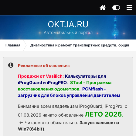
OKTJA.RU
Автомобильный портал
Главная
Диагностика и ремонт транспортных средств, общий ра
Рекламные объявления:
Продажи от Vasilich:
Калькуляторы для
iProgGuard и iProgPRO.
STool - Программа
восстановления одометров
.
PCMflash -
загрузчик для блоков управления двигателем
Внимание всем владельцам iProgGuard, iProgPro, с
ЛЕТО 2026
01.08.2026 начато обновление
.
<- Читаем это обязательно.
Запуск кальков на
Win7(64bit)
.