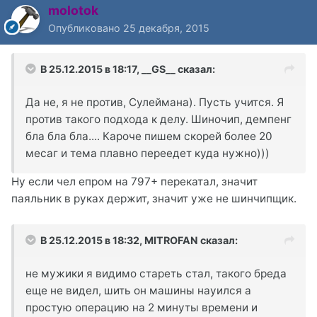
molotok
Опубликовано
25 декабря, 2015
В 25.12.2015 в 18:17, __GS__ сказал:
Да не, я не против, Сулеймана). Пусть учится. Я
против такого подхода к делу. Шиночип, демпенг
бла бла бла.... Кароче пишем скорей более 20
месаг и тема плавно переедет куда нужно)))
Ну если чел епром на 797+ перекатал, значит
паяльник в руках держит, значит уже не шинчипщик.
В 25.12.2015 в 18:32, MITROFAN сказал:
не мужики я видимо стареть стал, такого бреда
еще не видел, шить он машины науился а
простую операцию на 2 минуты времени и