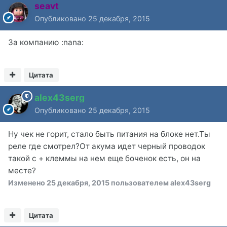
seavt
Опубликовано
25 декабря, 2015
За компанию :nana:
Цитата
alex43serg
Опубликовано
25 декабря, 2015
Ну чек не горит, стало быть питания на блоке нет.Ты
реле где смотрел?От акума идет черный проводок
такой с + клеммы на нем еще боченок есть, он на
месте?
Изменено
25 декабря, 2015
пользователем alex43serg
Цитата