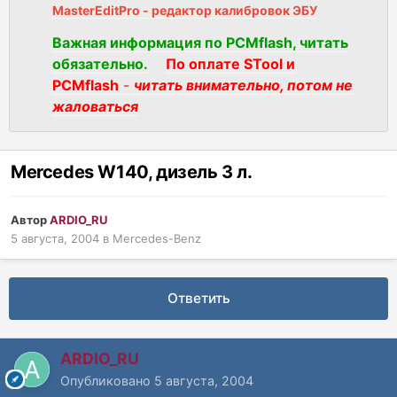
MasterEditPro - редактор калибровок ЭБУ
Важная информация по PCMflash, читать
обязательно.
По оплате STool и
PCMflash
-
читать внимательно, потом не
жаловаться
Mercedes W140, дизель 3 л.
Автор
ARDIO_RU
5 августа, 2004
в
Mercedes-Benz
Ответить
ARDIO_RU
Опубликовано
5 августа, 2004