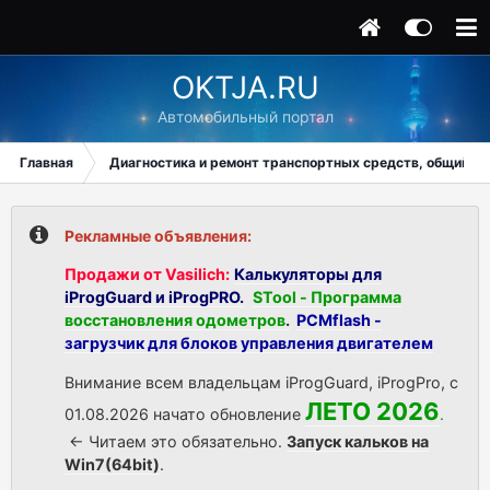
OKTJA.RU
Автомобильный портал
Главная
Диагностика и ремонт транспортных средств, общий ра
Рекламные объявления:
Продажи от Vasilich:
Калькуляторы для
iProgGuard и iProgPRO.
STool - Программа
восстановления одометров
.
PCMflash -
загрузчик для блоков управления двигателем
Внимание всем владельцам iProgGuard, iProgPro, с
ЛЕТО 2026
01.08.2026 начато обновление
.
<- Читаем это обязательно.
Запуск кальков на
Win7(64bit)
.