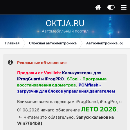
OKTJA.RU
Автомобильный портал
Главная
Сложная автоэлектроника
Автоэлектроника, общи
Рекламные объявления:
Продажи от Vasilich:
Калькуляторы для
iProgGuard и iProgPRO.
STool - Программа
восстановления одометров
.
PCMflash -
загрузчик для блоков управления двигателем
Внимание всем владельцам iProgGuard, iProgPro, с
ЛЕТО 2026
01.08.2026 начато обновление
.
<- Читаем это обязательно.
Запуск кальков на
Win7(64bit)
.