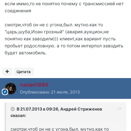
если иммо,то не понятно почему с трансмиссией нет
соединения
смотри,чтоб он не с угона,был. мутно.как то
"царь,шуба,Иоан грозный" (авария.аукцион,не
понятно как заводили))) клиент,как вариант пусть
пробьет родословную. а то потом интерпол заводить
будет автомобиль.
Цитата
ruslan1880
Опубликовано
21 июля, 2013
В 21.07.2013 в 09:26, Андрей Стриженов
сказал:
смотри,чтоб он не с угона,был. мутно.как то