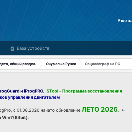
Уже з
База устройств
дств, общий раздел.
Очумелые Ручки
Осциллограф на РС
rogGuard и iProgPRO.
STool - Программа восстановления
оков управления двигателем
ЛЕТО 2026
ogPro, с 01.08.2026 начато обновление
.
<-
а Win7(64bit)
.