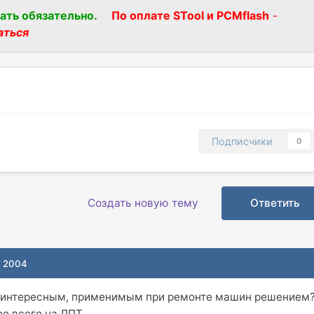
ать обязательно.
По оплате STool и PCMflash
-
аться
Подписчики
0
Создать новую тему
Ответить
, 2004
т интересным, применимым при ремонте машин решением
 всего на ЛПТ...