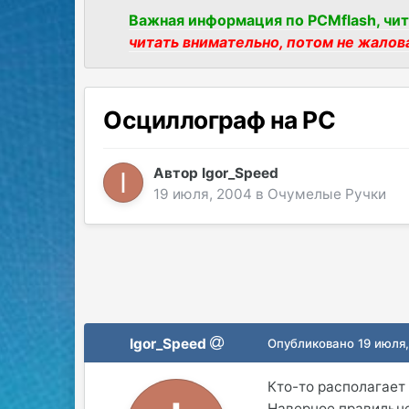
Важная информация по PCMflash, чит
читать внимательно, потом не жалов
Осциллограф на РС
Автор
Igor_Speed
19 июля, 2004
в
Очумелые Ручки
Igor_Speed
Опубликовано
19 июля
Кто-то располагае
Наверное правильнее