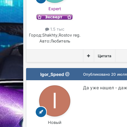
Expert
1.5 тыс
Город:
Shakhty,Rostov reg.
Авто:
Любитель
Цитата
Igor_Speed
Опубликовано
20 июля
Да уже нашел - даж
Новый