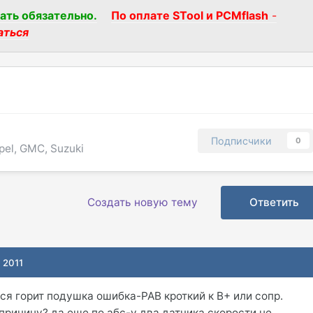
ать обязательно.
По оплате STool и PCMflash
-
аться
Подписчики
0
pel, GMC, Suzuki
Создать новую тему
Ответить
 2011
ся горит подушка ошибка-PAB кроткий к В+ или сопр.
причину? да еще по абс-у два датчика скорости не