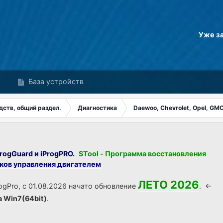
Уже з
База устройств
дств, общий раздел.
Диагностика
Daewoo, Chevrolet, Opel, GMC
rogGuard и iProgPRO.
STool - Программа восстановления
оков управления двигателем
ЛЕТО 2026
ogPro, с 01.08.2026 начато обновление
.
<-
а Win7(64bit)
.