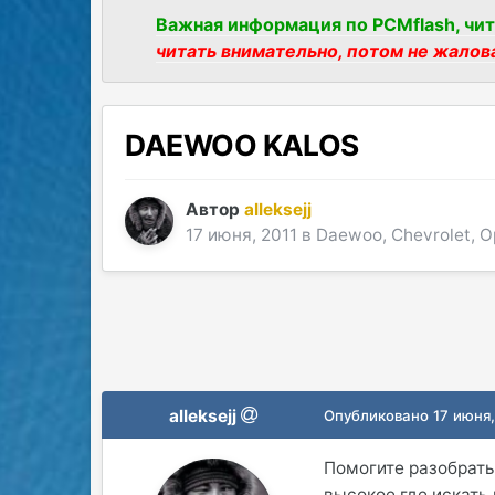
Важная информация по PCMflash, чит
читать внимательно, потом не жалов
DAEWOO KALOS
Автор
alleksejj
17 июня, 2011
в
Daewoo, Chevrolet, O
alleksejj
Опубликовано
17 июня,
Помогите разобрать
высокое где искать 