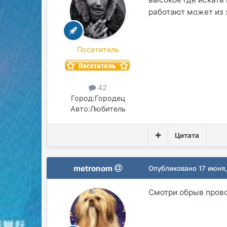
работают может из 
Посетитель
42
Город:
Городец
Авто:
Любитель
Цитата
metronom
Опубликовано
17 июня,
Смотри обрыв прово