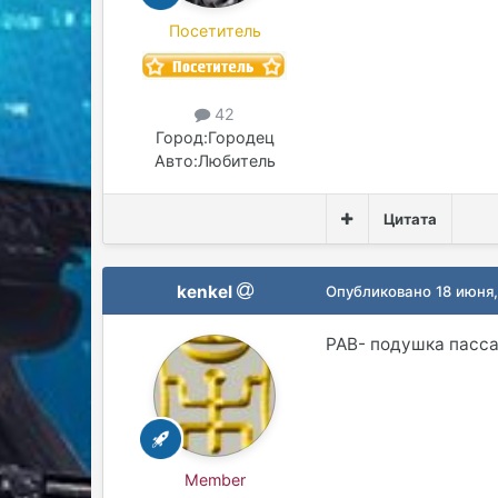
Посетитель
42
Город:
Городец
Авто:
Любитель
Цитата
kenkel
Опубликовано
18 июня,
PAB- подушка пасс
Member