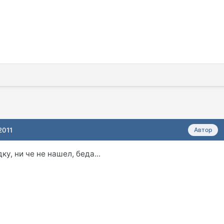
2011
Автор
у, ни че не нашел, беда...