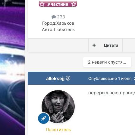
233
Город:
Харьков
Авто:
Любитель
Цитата
2 недели спустя...
alleksejj
Опубликовано
1 июля, 
перерыл всю проводк
Посетитель