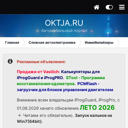
OKTJA.RU
Автомобильный портал
Главная
Сложная автоэлектроника
Иммобилайзеры
Ss
Рекламные объявления:
Продажи от Vasilich:
Калькуляторы для
iProgGuard и iProgPRO.
STool - Программа
восстановления одометров
.
PCMflash -
загрузчик для блоков управления двигателем
Внимание всем владельцам iProgGuard, iProgPro, с
ЛЕТО 2026
01.08.2026 начато обновление
.
<- Читаем это обязательно.
Запуск кальков на
Win7(64bit)
.