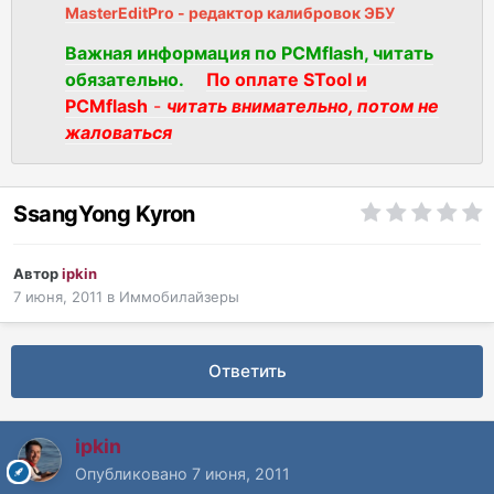
MasterEditPro - редактор калибровок ЭБУ
Важная информация по PCMflash, читать
обязательно.
По оплате STool и
PCMflash
-
читать внимательно, потом не
жаловаться
SsangYong Kyron
Автор
ipkin
7 июня, 2011
в
Иммобилайзеры
Ответить
ipkin
Опубликовано
7 июня, 2011