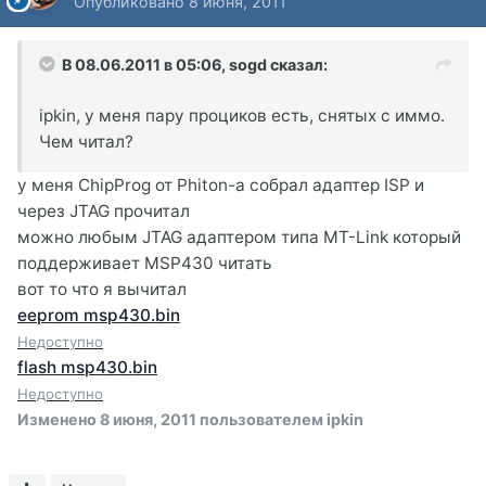
Опубликовано
8 июня, 2011
В 08.06.2011 в 05:06, sogd сказал:
ipkin, у меня пару проциков есть, снятых с иммо.
Чем читал?
у меня ChipProg от Phiton-a собрал адаптер ISP и
через JTAG прочитал
можно любым JTAG адаптером типа MT-Link который
поддерживает MSP430 читать
вот то что я вычитал
eeprom msp430.bin
Недоступно
flash msp430.bin
Недоступно
Изменено
8 июня, 2011
пользователем ipkin