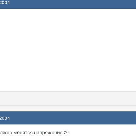
 2004
 2004
олжно менятся напряжение :?: