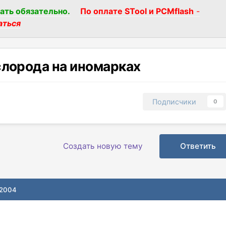
ать обязательно.
По оплате STool и PCMflash
-
аться
слорода на иномарках
Подписчики
0
Создать новую тему
Ответить
 2004