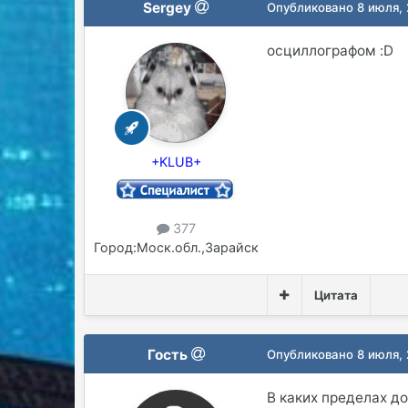
Sergey
Опубликовано
8 июля,
осциллографом :D
+KLUB+
377
Город:
Моск.обл.,Зарайск
Цитата
Гость
Опубликовано
8 июля,
В каких пределах д