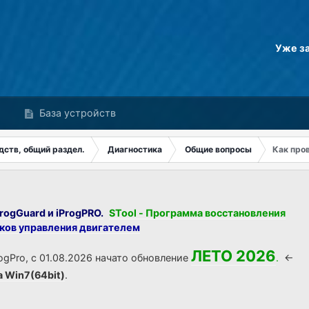
Уже з
База устройств
дств, общий раздел.
Диагностика
Общие вопросы
Как про
rogGuard и iProgPRO.
STool - Программа восстановления
оков управления двигателем
ЛЕТО 2026
ogPro, с 01.08.2026 начато обновление
.
<-
а Win7(64bit)
.