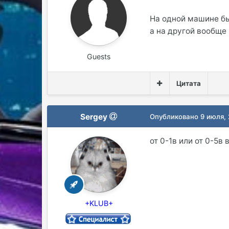
На одной машине бы
а на другой вообще
Guests
Цитата
Sergey
Опубликовано
9 июля,
от 0-1в или от 0-5в
+KLUB+