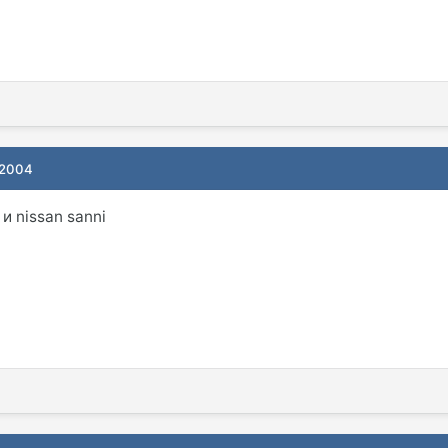
 2004
 и nissan sanni