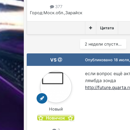
377
Город:
Моск.обл.,Зарайск
Цитата
2 недели спустя...
VS
Опубликовано
18 июля
если вопрос ещё ак
лямбда зонда
http://future.quarta.
Новый