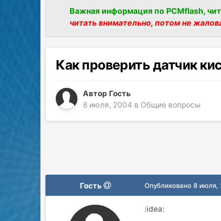
Важная информация по PCMflash, чит
читать внимательно, потом не жалов
Как проверить датчик ки
Автор Гость
8 июля, 2004
в
Общие вопросы
Гость
Опубликовано
8 июля,
:idea: