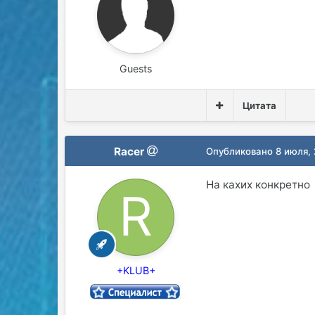
Guests
Цитата
Racer
Опубликовано
8 июля,
На кахих конкретно
+KLUB+