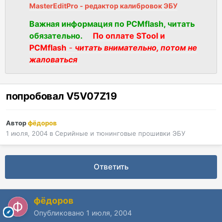
MasterEditPro - редактор калибровок ЭБУ
Важная информация по PCMflash, читать
обязательно.
По оплате STool и
PCMflash
-
читать внимательно, потом не
жаловаться
попробовал V5V07Z19
Автор
фёдоров
1 июля, 2004
в
Серийные и тюнинговые прошивки ЭБУ
Ответить
фёдоров
Опубликовано
1 июля, 2004