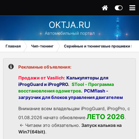
OKTJA.RU
Автомобильный портал
Главная
Чип-тюнинг
Серийные и тюнинговые прошивки ЭБУ
Рекламные объявления:
Продажи от Vasilich:
Калькуляторы для
iProgGuard и iProgPRO.
STool - Программа
восстановления одометров
.
PCMflash -
загрузчик для блоков управления двигателем
Внимание всем владельцам iProgGuard, iProgPro, с
ЛЕТО 2026
01.08.2026 начато обновление
.
<- Читаем это обязательно.
Запуск кальков на
Win7(64bit)
.