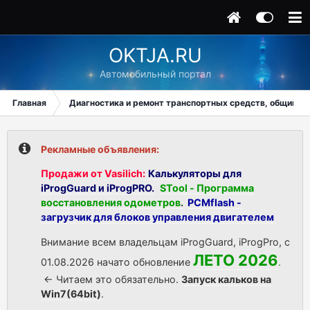
OKTJA.RU
Автомобильный портал
Главная
Диагностика и ремонт транспортных средств, общий ра
Рекламные объявления:
Продажи от Vasilich:
Калькуляторы для
iProgGuard и iProgPRO.
STool - Программа
восстановления одометров
.
PCMflash -
загрузчик для блоков управления двигателем
Внимание всем владельцам iProgGuard, iProgPro, с
ЛЕТО 2026
01.08.2026 начато обновление
.
<- Читаем это обязательно.
Запуск кальков на
Win7(64bit)
.