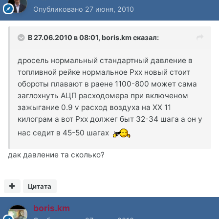
Опубликовано
27 июня, 2010
В 27.06.2010 в 08:01, boris.km сказал:
дросель нормальный стандартный давление в
топливной рейке нормальное Pxx новый стоит
обороты плавают в раене 1100-800 может сама
заглохнуть АЦП расходомера при включеном
зажыгание 0.9 v расход воздуха на ХХ 11
килограм а вот Рхх должег быт 32-34 шага а он у
нас седит в 45-50 шагах
дак давление та сколько?
Цитата
boris.km