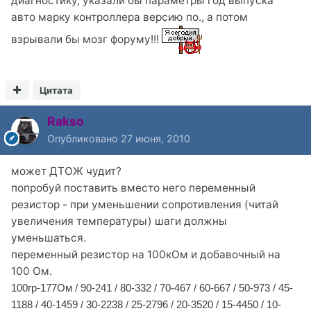
диагностику, указали бы параметры год выпуска
авто марку контроллера версию по., а потом
взрывали бы мозг форуму!!!
Цитата
Rakso
Опубликовано
27 июня, 2010
может ДТОЖ чудит?
попробуй поставить вместо него переменный
резистор - при уменьшении сопротивления (читай
увеличения температуры) шаги должны
уменьшаться.
переменный резистор на 100кОм и добавочный на
100 Ом.
100гр-177Ом /
90-241 /
80-332 /
70-467 /
60-667 /
50-973 /
45-
1188 /
40-1459 /
30-2238 /
25-2796 /
20-3520 /
15-4450 /
10-