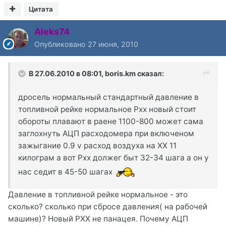
Цитата
Aleks74
Опубликовано
27 июня, 2010
В 27.06.2010 в 08:01, boris.km сказал:
дросель нормальный стандартный давление в
топливной рейке нормальное Pxx новый стоит
обороты плавают в раене 1100-800 может сама
заглохнуть АЦП расходомера при включеном
зажыгание 0.9 v расход воздуха на ХХ 11
килограм а вот Рхх должег быт 32-34 шага а он у
нас седит в 45-50 шагах
Давление в топливной рейке нормальное - это
сколько? сколько при сбросе давления( на рабочей
машине)? Новый РХХ не панацея. Почему АЦП