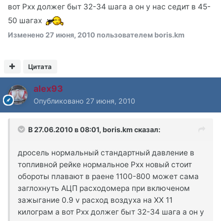
вот Рхх должег быт 32-34 шага а он у нас седит в 45-
50 шагах
Изменено
27 июня, 2010
пользователем boris.km
Цитата
alex93
Опубликовано
27 июня, 2010
В 27.06.2010 в 08:01, boris.km сказал:
дросель нормальный стандартный давление в
топливной рейке нормальное Pxx новый стоит
обороты плавают в раене 1100-800 может сама
заглохнуть АЦП расходомера при включеном
зажыгание 0.9 v расход воздуха на ХХ 11
килограм а вот Рхх должег быт 32-34 шага а он у