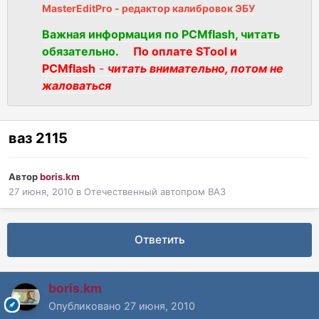
MasterEditPro - редактор калибровок ЭБУ
Важная информация по PCMflash, читать
обязательно.
По оплате STool и
PCMflash
-
читать внимательно, потом не
жаловаться
ваз 2115
Автор
boris.km
27 июня, 2010
в
Отечественный автопром ВАЗ
Ответить
boris.km
Опубликовано
27 июня, 2010