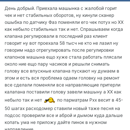
День добрый. Приехала машынка с жалобой горит
чек и нет стабильных оборотов, ну кинули сканер
ошыбка по датчику Фаз поменяли его чек потух но ХХ
как небыло стабильных так и нет. Спрашываем когда
клапана регулировали в последний раз клиент
говорит ну вот проехала 58 тысч не кто не лазил ну
говорим надо отрегулировать после регулировки
клапонов машына ещо хуже стала работать плясали
около ние ещо пару часиков и решыли снимать
голову все впускные клапана пускают ну думаем в
этом и есть вся проблема одаем головку на ремонт
все сделали поменяли все направляющие притерли
калапана поставили голову завели машыну а ХХ как
небыло так и нет
по парматрам Рхх весит в 45-
50 шагах расходомер ставили новый таже песня на
подсос проверили все и аброй и дымом куда дальше
копать ума не приложу дайте пинок в нужном
направление