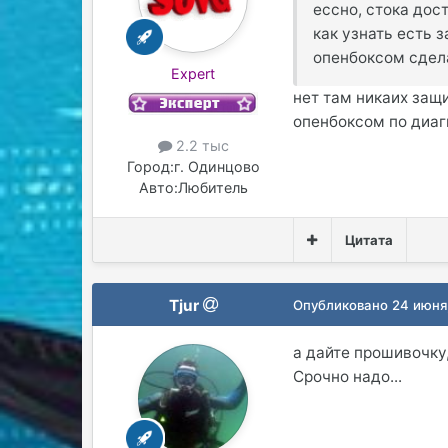
ессно, стока дос
как узнать есть 
опенбоксом сде
Expert
нет там никаих защи
опенбоксом по диа
2.2 тыс
Город:
г. Одинцово
Авто:
Любитель
Цитата
Tjur
Опубликовано
24 июня
а дайте прошивочку,
Срочно надо...