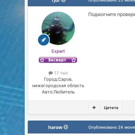
Tjur
Подмогните провер
Expert
1.1 тыс
Город:
Саров,
нижегородская область
Авто:
Любитель
Цитата
harow
Опубликовано
24 июня