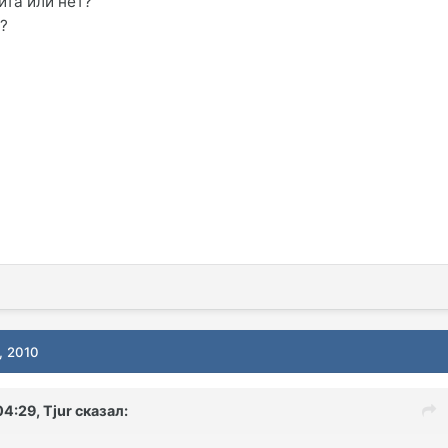
ита или нет?
?
, 2010
04:29, Tjur сказал: