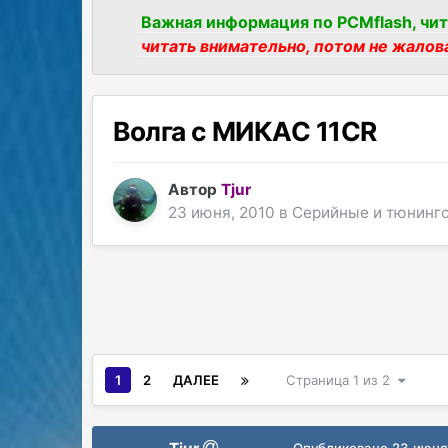
Важная информация по PCMflash, чит
читать внимательно, потом не жалов
Волга с МИКАС 11CR
Автор
Tjur
23 июня, 2010
в
Серийные и тюнинг
1
2
ДАЛЕЕ
Страница 1 из 2
Опубликовано
23 июня