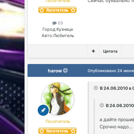
Сейчас буквально 1
Посетитель
69
Город:
Кузнецк
Авто:
Любитель
Цитата
harow
Опубликовано
24 июня
В 24.06.2010 в 
В 24.06.2010 
а дайте прошив
Посетитель
Срочно надо...