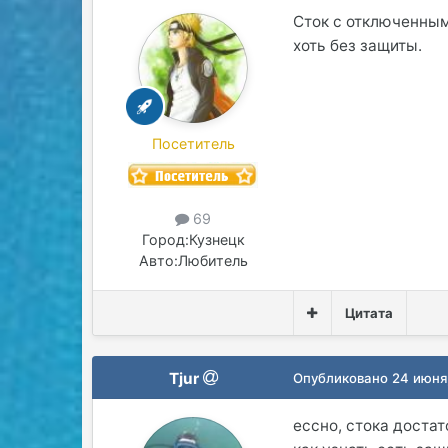
Сток с отключенным
хоть без защиты.
Посетитель
69
Город:
Кузнецк
Авто:
Любитель
Цитата
Tjur
Опубликовано
24 июня
ессно, стока достат