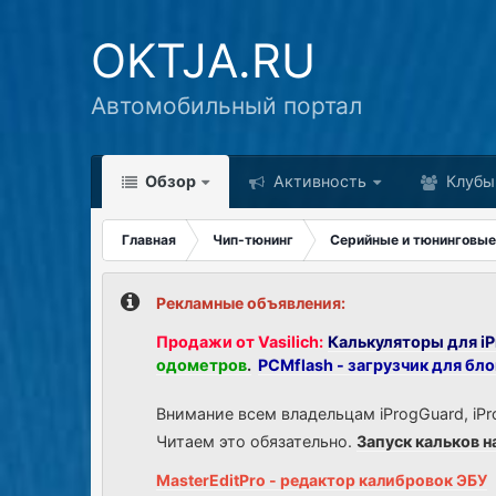
OKTJA.RU
Автомобильный портал
Обзор
Активность
Клубы
Главная
Чип-тюнинг
Серийные и тюнинговые
Рекламные объявления:
Продажи от Vasilich:
Калькуляторы для iP
одометров
.
PCMflash - загрузчик для бл
Внимание всем владельцам iProgGuard, iPr
Читаем это обязательно.
Запуск кальков н
MasterEditPro - редактор калибровок ЭБУ