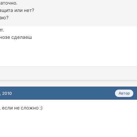
таточно.
защита или нет?
лаю?
т.
гнозе сделаеш
, 2010
Автор
 если не сложно :)