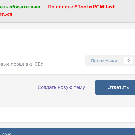
ать обязательно.
По оплате STool и PCMflash
-
аться
Подписчики
0
овые прошивки ЭБУ
Создать новую тему
Ответить
, 2010