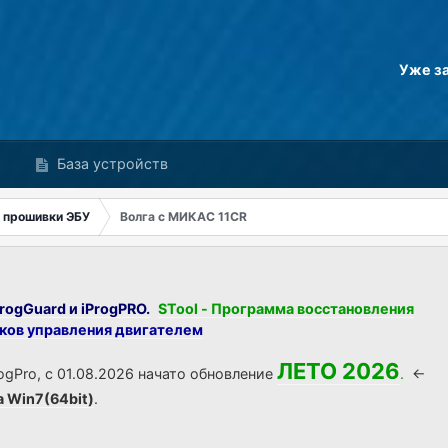
Уже з
База устройств
 прошивки ЭБУ
Волга с МИКАС 11CR
rogGuard и iProgPRO.
STool - Программа восстановления
оков управления двигателем
ЛЕТО 2026
ogPro, с 01.08.2026 начато обновление
.
<-
а Win7(64bit)
.